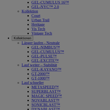
GEL-CUMULUS 16™
GEL-NYC™ 2.0
Kollektion
Court
Urban Trail
Heritage
Vis Tech
Vintage Tech
Kollektionen
Länger laufen - Neutrale
GEL-NIMBUS™
GEL-CUMULUS™
GEL-PULSE™
GEL-EXCITE™
Lauf weiter – Stabilität
GEL-KAYANO™
GT-2000™
GT-1000™
Lauf schneller
METASPEED™
SUPERBLAST™
MAGIC SPEED™
NOVABLAST™
SONICBLAST™
DYNABLAST™