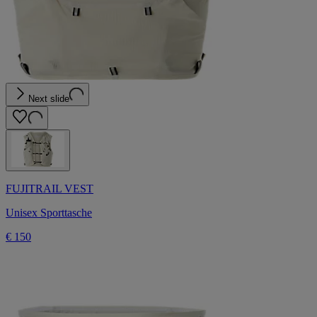
Next slide
FUJITRAIL VEST
Unisex Sporttasche
€ 150