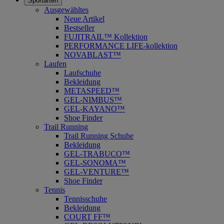
Sportarten
Ausgewähltes
Neue Artikel
Bestseller
FUJITRAIL™ Kollektion
PERFORMANCE LIFE-kollektion
NOVABLAST™
Laufen
Laufschuhe
Bekleidung
METASPEED™
GEL-NIMBUS™
GEL-KAYANO™
Shoe Finder
Trail Running
Trail Running Schuhe
Bekleidung
GEL-TRABUCO™
GEL-SONOMA™
GEL-VENTURE™
Shoe Finder
Tennis
Tennisschuhe
Bekleidung
COURT FF™