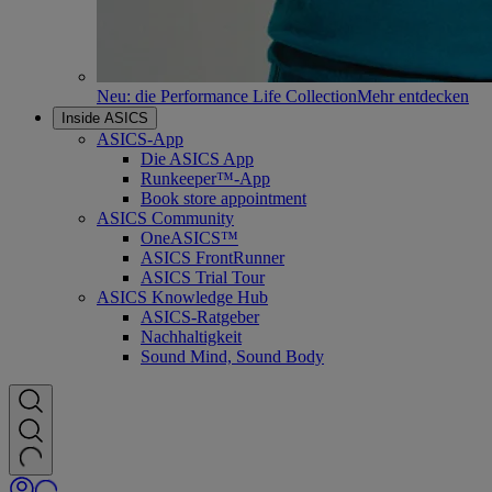
Neu: die Performance Life Collection
Mehr entdecken
Inside ASICS
ASICS-App
Die ASICS App
Runkeeper™-App
Book store appointment
ASICS Community
OneASICS™
ASICS FrontRunner
ASICS Trial Tour
ASICS Knowledge Hub
ASICS-Ratgeber
Nachhaltigkeit
Sound Mind, Sound Body