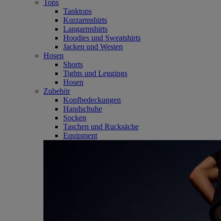
Tops
Tanktops
Kurzarmshirts
Langarmshirts
Hoodies und Sweatshirts
Jacken und Westen
Hosen
Shorts
Tights und Leggings
Hosen
Zubehör
Kopfbedeckungen
Handschuhe
Socken
Taschen und Rucksäche
Equipment