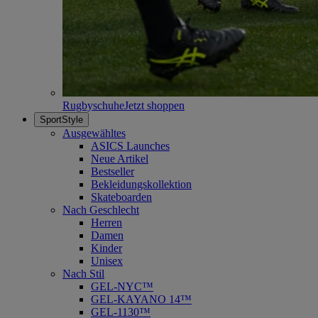
Rugbyschuhe
Jetzt shoppen
SportStyle
Ausgewähltes
ASICS Launches
Neue Artikel
Bestseller
Bekleidungskollektion
Skateboarden
Nach Geschlecht
Herren
Damen
Kinder
Unisex
Nach Stil
GEL-NYC™
GEL-KAYANO 14™
GEL-1130™