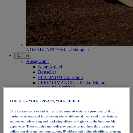
NOVABLAST™ 6
Jetzt shoppen
Damen
Ausgewählt
Neue Artikel
Bestseller
PLATINUM Collection
PERFORMANCE LIFE-kollektion
NOVABLAST™ 6
Schuhe
Laufen
COOKIES – YOUR PRIVACY, YOUR CHOICE
Trailrunning
Tennis
This site uses cookies and similar tools, some of which are provided by third
Volleyball
parties, to operate and improve our site, enable social media and other features,
Handball
support our advertising and marketing efforts, and give you the best possible
Padel
experience. These cookies and tools may enable us and these third parties to
Korbball
collect user data and communications, IP address and online identifiers, referring