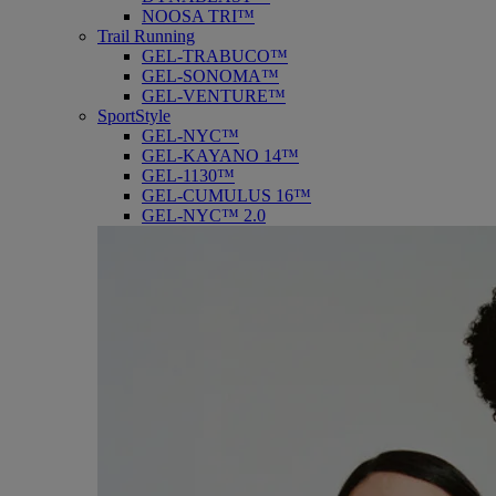
NOOSA TRI™
Trail Running
GEL-TRABUCO™
GEL-SONOMA™
GEL-VENTURE™
SportStyle
GEL-NYC™
GEL-KAYANO 14™
GEL-1130™
GEL-CUMULUS 16™
GEL-NYC™ 2.0