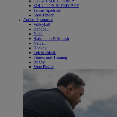
GEL-RESOLUTION™
SOLUTION SPEED™ FF
Tennis-Spielstile
Shoe Finder
Andere Sportarten
Volleyball
Handball
Padel
Badminton & Squash
Netball
Hockey
Leichtathletik
Fitness und Training
Rugby
Shoe Finder