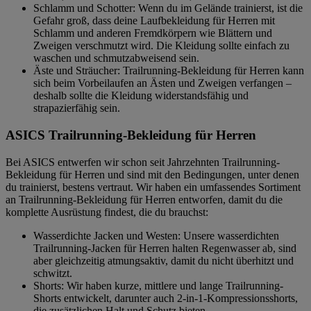
Schlamm und Schotter: Wenn du im Gelände trainierst, ist die
Gefahr groß, dass deine Laufbekleidung für Herren mit
Schlamm und anderen Fremdkörpern wie Blättern und
Zweigen verschmutzt wird. Die Kleidung sollte einfach zu
waschen und schmutzabweisend sein.
Äste und Sträucher: Trailrunning-Bekleidung für Herren kann
sich beim Vorbeilaufen an Ästen und Zweigen verfangen –
deshalb sollte die Kleidung widerstandsfähig und
strapazierfähig sein.
ASICS Trailrunning-Bekleidung für Herren
Bei ASICS entwerfen wir schon seit Jahrzehnten Trailrunning-
Bekleidung für Herren und sind mit den Bedingungen, unter denen
du trainierst, bestens vertraut. Wir haben ein umfassendes Sortiment
an Trailrunning-Bekleidung für Herren entworfen, damit du die
komplette Ausrüstung findest, die du brauchst:
Wasserdichte Jacken und Westen: Unsere wasserdichten
Trailrunning-Jacken für Herren halten Regenwasser ab, sind
aber gleichzeitig atmungsaktiv, damit du nicht überhitzt und
schwitzt.
Shorts: Wir haben kurze, mittlere und lange Trailrunning-
Shorts entwickelt, darunter auch 2-in-1-Kompressionsshorts,
die zusätzlichen Halt und Schutz bieten.