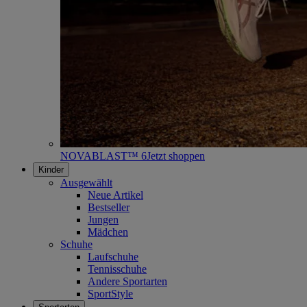
NOVABLAST™ 6
Jetzt shoppen
Kinder
Ausgewählt
Neue Artikel
Bestseller
Jungen
Mädchen
Schuhe
Laufschuhe
Tennisschuhe
Andere Sportarten
SportStyle