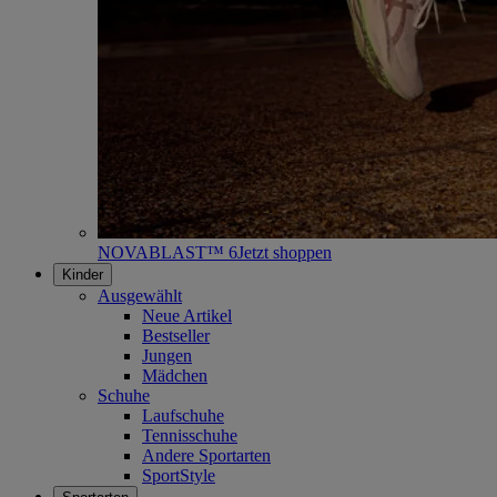
NOVABLAST™ 6
Jetzt shoppen
Kinder
Ausgewählt
Neue Artikel
Bestseller
Jungen
Mädchen
Schuhe
Laufschuhe
Tennisschuhe
Andere Sportarten
SportStyle