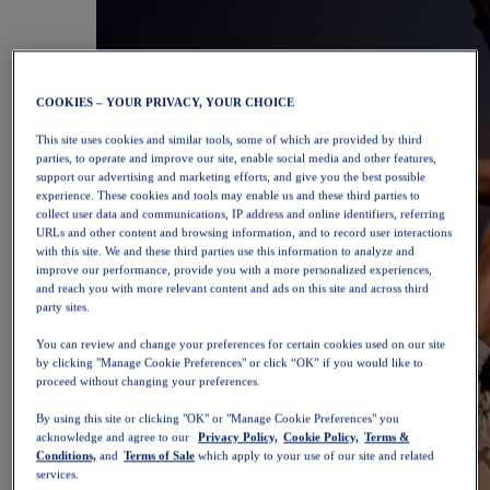
COOKIES – YOUR PRIVACY, YOUR CHOICE
This site uses cookies and similar tools, some of which are provided by third
parties, to operate and improve our site, enable social media and other features,
support our advertising and marketing efforts, and give you the best possible
experience. These cookies and tools may enable us and these third parties to
collect user data and communications, IP address and online identifiers, referring
URLs and other content and browsing information, and to record user interactions
with this site. We and these third parties use this information to analyze and
improve our performance, provide you with a more personalized experiences,
and reach you with more relevant content and ads on this site and across third
party sites.
You can review and change your preferences for certain cookies used on our site
by clicking "Manage Cookie Preferences" or click “OK” if you would like to
proceed without changing your preferences.
By using this site or clicking "OK" or "Manage Cookie Preferences" you
acknowledge and agree to our
Privacy Policy,
Cookie Policy,
Terms &
Conditions,
and
Terms of Sale
which apply to your use of our site and related
services.