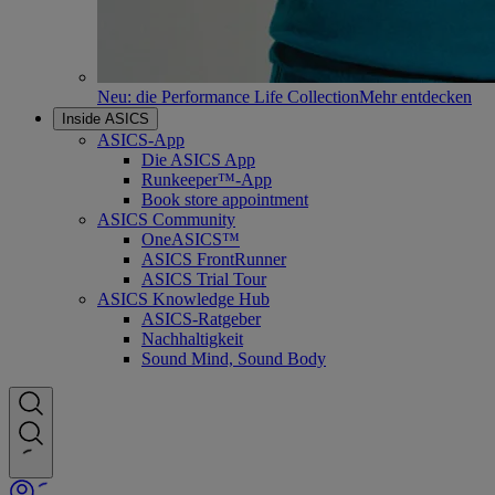
Neu: die Performance Life Collection
Mehr entdecken
Inside ASICS
ASICS-App
Die ASICS App
Runkeeper™-App
Book store appointment
ASICS Community
OneASICS™
ASICS FrontRunner
ASICS Trial Tour
ASICS Knowledge Hub
ASICS-Ratgeber
Nachhaltigkeit
Sound Mind, Sound Body