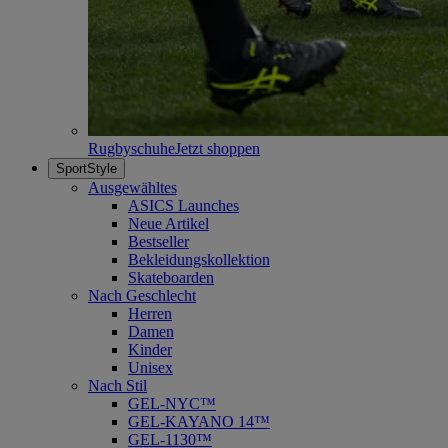
Rugbyschuhe
Jetzt shoppen
SportStyle
Ausgewähltes
ASICS Launches
Neue Artikel
Bestseller
Bekleidungskollektion
Skateboarden
Nach Geschlecht
Herren
Damen
Kinder
Unisex
Nach Stil
GEL-NYC™
GEL-KAYANO 14™
GEL-1130™