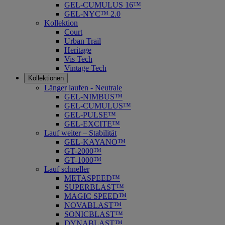
GEL-CUMULUS 16™
GEL-NYC™ 2.0
Kollektion
Court
Urban Trail
Heritage
Vis Tech
Vintage Tech
Kollektionen
Länger laufen - Neutrale
GEL-NIMBUS™
GEL-CUMULUS™
GEL-PULSE™
GEL-EXCITE™
Lauf weiter – Stabilität
GEL-KAYANO™
GT-2000™
GT-1000™
Lauf schneller
METASPEED™
SUPERBLAST™
MAGIC SPEED™
NOVABLAST™
SONICBLAST™
DYNABLAST™