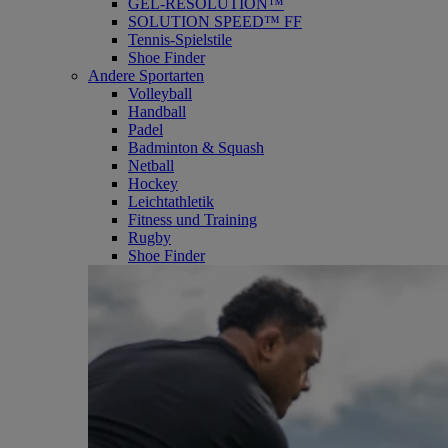
GEL-RESOLUTION™
SOLUTION SPEED™ FF
Tennis-Spielstile
Shoe Finder
Andere Sportarten
Volleyball
Handball
Padel
Badminton & Squash
Netball
Hockey
Leichtathletik
Fitness und Training
Rugby
Shoe Finder