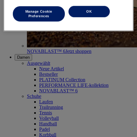
Manage Cookie
OK
Preferences
NOVABLAST™ 6
Jetzt shoppen
Damen
Ausgewählt
Neue Artikel
Bestseller
PLATINUM Collection
PERFORMANCE LIFE-kollektion
NOVABLAST™ 6
Schuhe
Laufen
Trailrunning
Tennis
Volleyball
Handball
Padel
Korbball