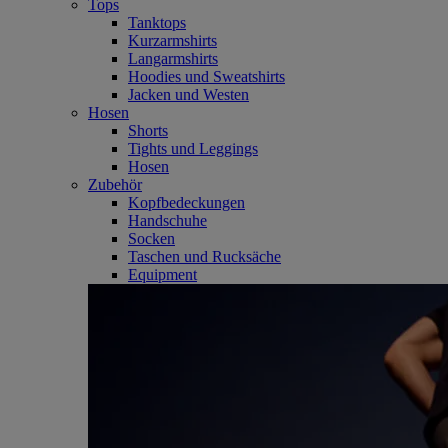
Tops
Tanktops
Kurzarmshirts
Langarmshirts
Hoodies und Sweatshirts
Jacken und Westen
Hosen
Shorts
Tights und Leggings
Hosen
Zubehör
Kopfbedeckungen
Handschuhe
Socken
Taschen und Rucksäche
Equipment