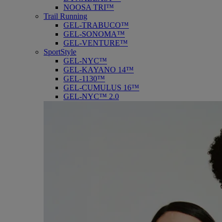
NOOSA TRI™
Trail Running
GEL-TRABUCO™
GEL-SONOMA™
GEL-VENTURE™
SportStyle
GEL-NYC™
GEL-KAYANO 14™
GEL-1130™
GEL-CUMULUS 16™
GEL-NYC™ 2.0