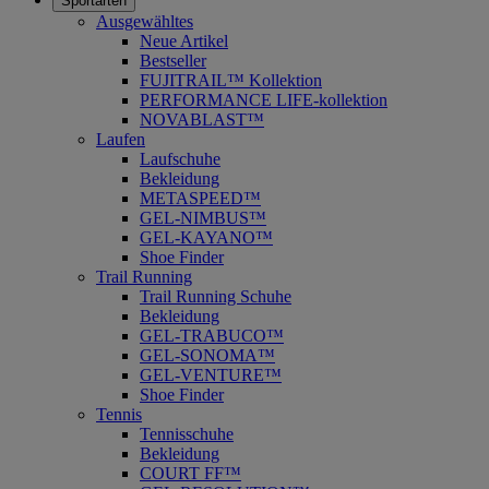
Sportarten
Ausgewähltes
Neue Artikel
Bestseller
FUJITRAIL™ Kollektion
PERFORMANCE LIFE-kollektion
NOVABLAST™
Laufen
Laufschuhe
Bekleidung
METASPEED™
GEL-NIMBUS™
GEL-KAYANO™
Shoe Finder
Trail Running
Trail Running Schuhe
Bekleidung
GEL-TRABUCO™
GEL-SONOMA™
GEL-VENTURE™
Shoe Finder
Tennis
Tennisschuhe
Bekleidung
COURT FF™