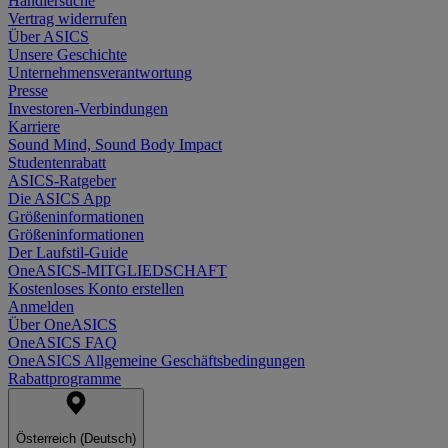
Händlersuche
Vertrag widerrufen
Über ASICS
Unsere Geschichte
Unternehmensverantwortung
Presse
Investoren-Verbindungen
Karriere
Sound Mind, Sound Body Impact
Studentenrabatt
ASICS-Ratgeber
Die ASICS App
Größeninformationen
Größeninformationen
Der Laufstil-Guide
OneASICS-MITGLIEDSCHAFT
Kostenloses Konto erstellen
Anmelden
Über OneASICS
OneASICS FAQ
OneASICS Allgemeine Geschäftsbedingungen
Rabattprogramme
Österreich (Deutsch)