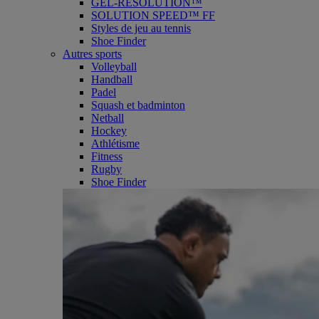
GEL-RESOLUTION™
SOLUTION SPEED™ FF
Styles de jeu au tennis
Shoe Finder
Autres sports
Volleyball
Handball
Padel
Squash et badminton
Netball
Hockey
Athlétisme
Fitness
Rugby
Shoe Finder