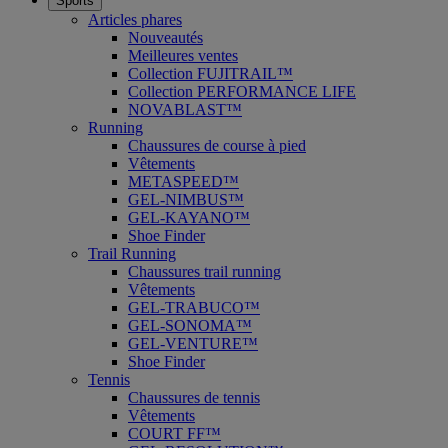
Sports
Articles phares
Nouveautés
Meilleures ventes
Collection FUJITRAIL™
Collection PERFORMANCE LIFE
NOVABLAST™
Running
Chaussures de course à pied
Vêtements
METASPEED™
GEL-NIMBUS™
GEL-KAYANO™
Shoe Finder
Trail Running
Chaussures trail running
Vêtements
GEL-TRABUCO™
GEL-SONOMA™
GEL-VENTURE™
Shoe Finder
Tennis
Chaussures de tennis
Vêtements
COURT FF™