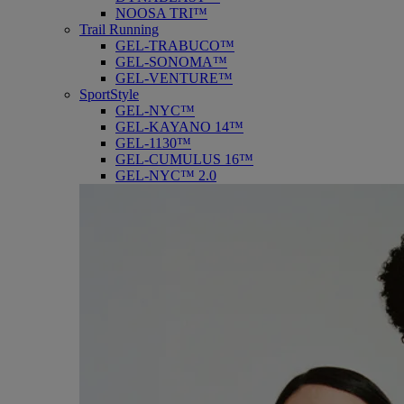
NOOSA TRI™
Trail Running
GEL-TRABUCO™
GEL-SONOMA™
GEL-VENTURE™
SportStyle
GEL-NYC™
GEL-KAYANO 14™
GEL-1130™
GEL-CUMULUS 16™
GEL-NYC™ 2.0