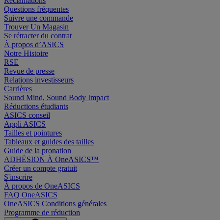
Réclamations
Questions fréquentes
Suivre une commande
Trouver Un Magasin
Se rétracter du contrat
À propos d’ASICS
Notre Histoire
RSE
Revue de presse
Relations investisseurs
Carrières
Sound Mind, Sound Body Impact
Réductions étudiants
ASICS conseil
Appli ASICS
Tailles et pointures
Tableaux et guides des tailles
Guide de la pronation
ADHÉSION À OneASICS™
Créer un compte gratuit
S'inscrire
À propos de OneASICS
FAQ OneASICS
OneASICS Conditions générales
Programme de réduction