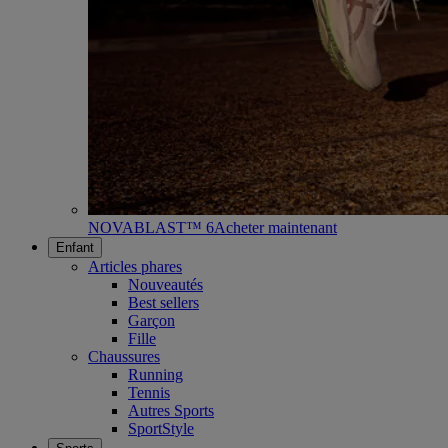
NOVABLAST™ 6
Acheter maintenant
Enfant
Articles phares
Nouveautés
Best sellers
Garçon
Fille
Chaussures
Running
Tennis
Autres Sports
SportStyle