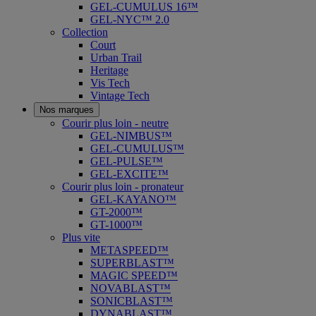
GEL-CUMULUS 16™
GEL-NYC™ 2.0
Collection
Court
Urban Trail
Heritage
Vis Tech
Vintage Tech
Nos marques
Courir plus loin - neutre
GEL-NIMBUS™
GEL-CUMULUS™
GEL-PULSE™
GEL-EXCITE™
Courir plus loin - pronateur
GEL-KAYANO™
GT-2000™
GT-1000™
Plus vite
METASPEED™
SUPERBLAST™
MAGIC SPEED™
NOVABLAST™
SONICBLAST™
DYNABLAST™