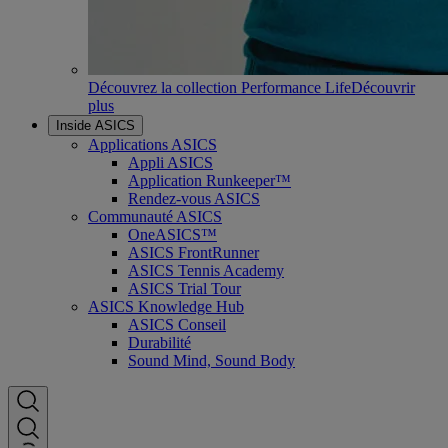
Découvrez la collection Performance Life
Découvrir
plus
Inside ASICS
Applications ASICS
Appli ASICS
Application Runkeeper™
Rendez-vous ASICS
Communauté ASICS
OneASICS™
ASICS FrontRunner
ASICS Tennis Academy
ASICS Trial Tour
ASICS Knowledge Hub
ASICS Conseil
Durabilité
Sound Mind, Sound Body