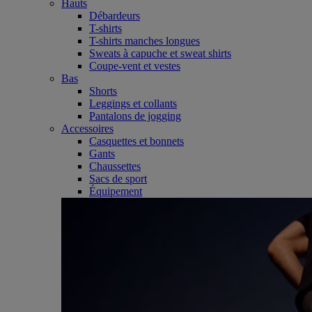
Hauts
Débardeurs
T-shirts
T-shirts manches longues
Sweats à capuche et sweat shirts
Coupe-vent et vestes
Bas
Shorts
Leggings et collants
Pantalons de jogging
Accessoires
Casquettes et bonnets
Gants
Chaussettes
Sacs de sport
Équipement