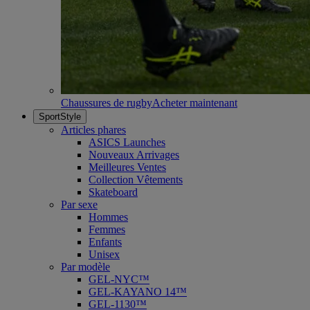
Chaussures de rugby
Acheter maintenant
SportStyle
Articles phares
ASICS Launches
Nouveaux Arrivages
Meilleures Ventes
Collection Vêtements
Skateboard
Par sexe
Hommes
Femmes
Enfants
Unisex
Par modèle
GEL-NYC™
GEL-KAYANO 14™
GEL-1130™