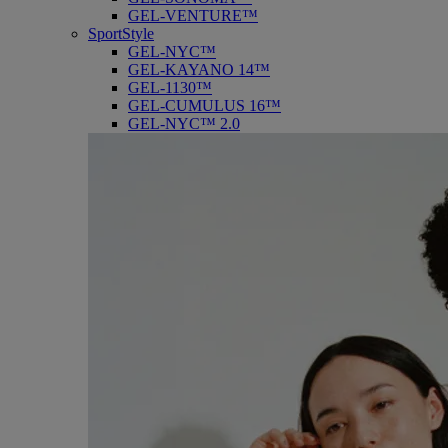
GEL-VENTURE™
SportStyle
GEL-NYC™
GEL-KAYANO 14™
GEL-1130™
GEL-CUMULUS 16™
GEL-NYC™ 2.0