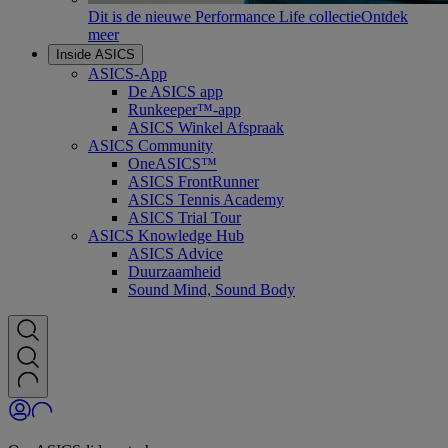
Dit is de nieuwe Performance Life collectie
Ontdek
meer
Inside ASICS
ASICS-App
De ASICS app
Runkeeper™-app
ASICS Winkel Afspraak
ASICS Community
OneASICS™
ASICS FrontRunner
ASICS Tennis Academy
ASICS Trial Tour
ASICS Knowledge Hub
ASICS Advice
Duurzaamheid
Sound Mind, Sound Body