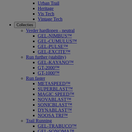
Urban Trail
Heritage
Vis Tech
Vintage Tech
Collecties
Verder hardlopen - neutral
GEL-NIMBUS™
GEL-CUMULUS™
GEL-PULSE™
GEL-EXCITE™
Run further (stability)
GEL-KAYANO™
GT-2000™
GT-1000™
Run faster
METASPEED™
SUPERBLAST™
MAGIC SPEED™
NOVABLAST™
SONICBLAST™
DYNABLAST™
NOOSA TRI™
Trail Running
GEL-TRABUCO™
GEL-SONOMA™