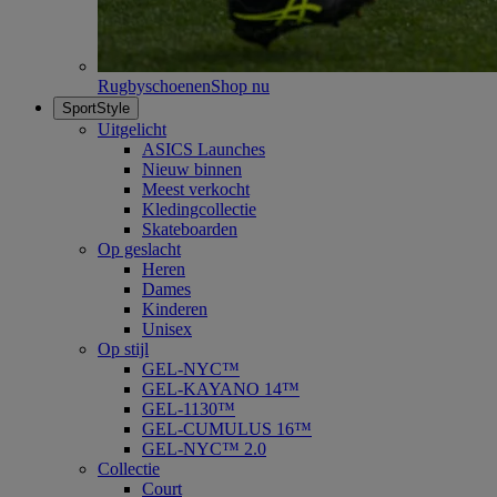
Rugbyschoenen
Shop nu
SportStyle
Uitgelicht
ASICS Launches
Nieuw binnen
Meest verkocht
Kledingcollectie
Skateboarden
Op geslacht
Heren
Dames
Kinderen
Unisex
Op stijl
GEL-NYC™
GEL-KAYANO 14™
GEL-1130™
GEL-CUMULUS 16™
GEL-NYC™ 2.0
Collectie
Court