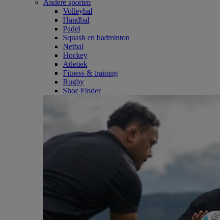
Andere sporten
Volleybal
Handbal
Padel
Squash en badminton
Netbal
Hockey
Atletiek
Fitness & training
Rugby
Shoe Finder