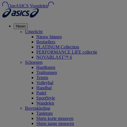
OneASICS Voordelen
Heren
Uitgelicht
Nieuw binnen
Bestsellers
PLATINUM Collection
PERFORMANCE LIFE collectie
NOVABLAST™ 6
Schoenen
Hardlopen
Trailrunnen
Tennis
Volleybal
Handbal
Padel
SportStyle
Wandelen
Bovenkleding
Tanktops
Shirts korte mouwen
Shirts lange mouwen