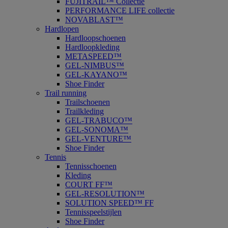
FUJITRAIL™ Collectie
PERFORMANCE LIFE collectie
NOVABLAST™
Hardlopen
Hardloopschoenen
Hardloopkleding
METASPEED™
GEL-NIMBUS™
GEL-KAYANO™
Shoe Finder
Trail running
Trailschoenen
Trailkleding
GEL-TRABUCO™
GEL-SONOMA™
GEL-VENTURE™
Shoe Finder
Tennis
Tennisschoenen
Kleding
COURT FF™
GEL-RESOLUTION™
SOLUTION SPEED™ FF
Tennisspeelstijlen
Shoe Finder