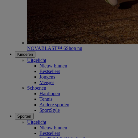
NOVABLAST™ 6
Shop nu
Kinderen
Uitgelicht
Nieuw binnen
Bestsellers
Jongens
Meisjes
Schoenen
Hardlopen
Tennis
Andere sporten
SportStyle
Sporten
Uitgelicht
Nieuw binnen
Bestsellers