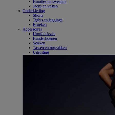
Hoodies en sweaters
Jacks en vesten
Onderkleding
Shorts
Tights en leggings
Broeken
Accessoires
Hoofddeksels
Handschoenen
Sokken
Tassen en rugzakken
Uitrusting