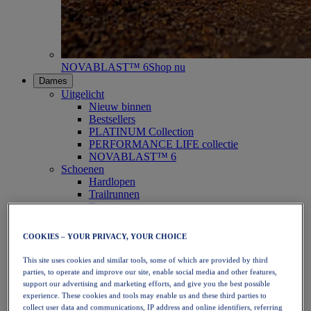
NOVABLAST™ 6
Shop nu
Dames
Uitgelicht
Nieuw binnen
Bestsellers
PLATINUM Collection
PERFORMANCE LIFE collectie
NOVABLAST™ 6
Schoenen
Hardlopen
Trailrunnen
Tennis
Volleybal
Handbal
COOKIES – YOUR PRIVACY, YOUR CHOICE
Padel
Netbal
This site uses cookies and similar tools, some of which are provided by third
SportStyle
parties, to operate and improve our site, enable social media and other features,
Bovenkleding
support our advertising and marketing efforts, and give you the best possible
Sport-bh's
experience. These cookies and tools may enable us and these third parties to
Tanktops
collect user data and communications, IP address and online identifiers, referring