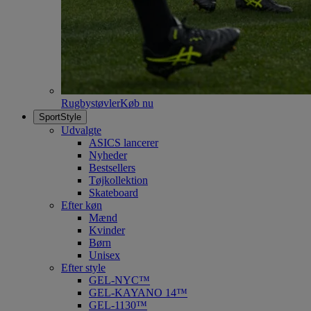
Rugbystøvler
Køb nu
SportStyle
Udvalgte
ASICS lancerer
Nyheder
Bestsellers
Tøjkollektion
Skateboard
Efter køn
Mænd
Kvinder
Børn
Unisex
Efter style
GEL-NYC™
GEL-KAYANO 14™
GEL-1130™