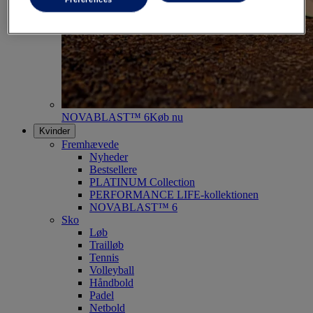
NOVABLAST™ 6
Køb nu
Kvinder
Fremhævede
Nyheder
Bestsellere
PLATINUM Collection
PERFORMANCE LIFE-kollektionen
NOVABLAST™ 6
Sko
Løb
Trailløb
Tennis
Volleyball
Håndbold
Padel
Netbold