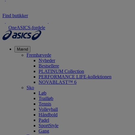
Find butikker
OneASICS-fordele
Mænd
Fremhævede
Nyheder
Bestsellere
PLATINUM Collection
PERFORMANCE LIFE-kollektionen
NOVABLAST™ 6
Sko
Løb
Trailløb
Tennis
Volleyball
Håndbold
Padel
SportStyle
Gang