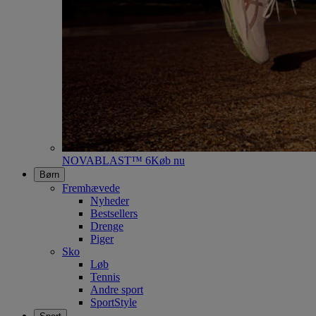
NOVABLAST™ 6
Køb nu
Børn
Fremhævede
Nyheder
Bestsellers
Drenge
Piger
Sko
Løb
Tennis
Andre sport
SportStyle