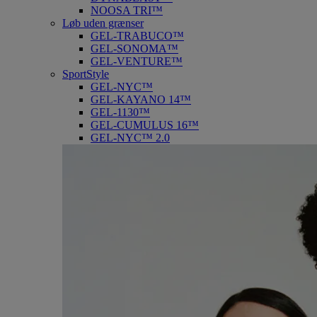
NOOSA TRI™
Løb uden grænser
GEL-TRABUCO™
GEL-SONOMA™
GEL-VENTURE™
SportStyle
GEL-NYC™
GEL-KAYANO 14™
GEL-1130™
GEL-CUMULUS 16™
GEL-NYC™ 2.0