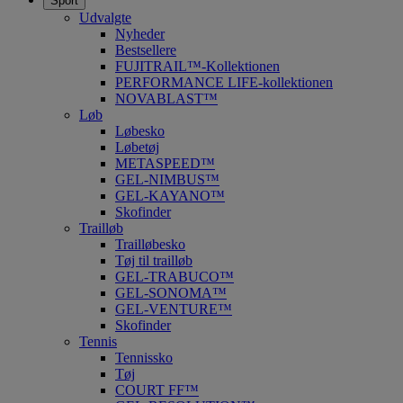
Sport
Udvalgte
Nyheder
Bestsellere
FUJITRAIL™-Kollektionen
PERFORMANCE LIFE-kollektionen
NOVABLAST™
Løb
Løbesko
Løbetøj
METASPEED™
GEL-NIMBUS™
GEL-KAYANO™
Skofinder
Trailløb
Trailløbesko
Tøj til trailløb
GEL-TRABUCO™
GEL-SONOMA™
GEL-VENTURE™
Skofinder
Tennis
Tennissko
Tøj
COURT FF™