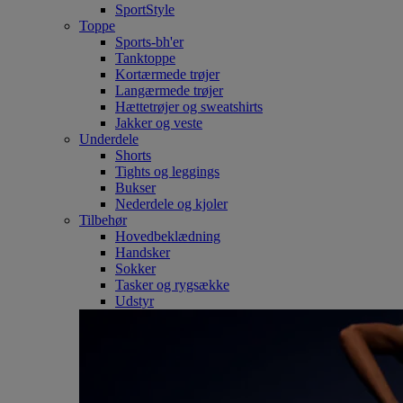
SportStyle
Toppe
Sports-bh'er
Tanktoppe
Kortærmede trøjer
Langærmede trøjer
Hættetrøjer og sweatshirts
Jakker og veste
Underdele
Shorts
Tights og leggings
Bukser
Nederdele og kjoler
Tilbehør
Hovedbeklædning
Handsker
Sokker
Tasker og rygsække
Udstyr