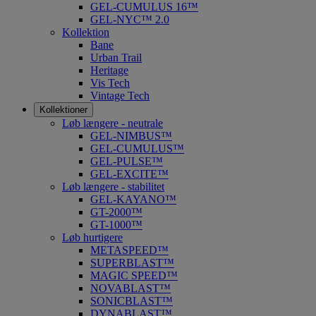
GEL-CUMULUS 16™
GEL-NYC™ 2.0
Kollektion
Bane
Urban Trail
Heritage
Vis Tech
Vintage Tech
Kollektioner
Løb længere - neutrale
GEL-NIMBUS™
GEL-CUMULUS™
GEL-PULSE™
GEL-EXCITE™
Løb længere - stabilitet
GEL-KAYANO™
GT-2000™
GT-1000™
Løb hurtigere
METASPEED™
SUPERBLAST™
MAGIC SPEED™
NOVABLAST™
SONICBLAST™
DYNABLAST™