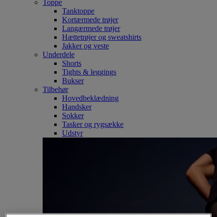
Toppe
Tanktoppe
Kortærmede trøjer
Langærmede trøjer
Hættetrøjer og sweatshirts
Jakker og veste
Underdele
Shorts
Tights & leggings
Bukser
Tilbehør
Hovedbeklædning
Handsker
Sokker
Tasker og rygsække
Udstyr