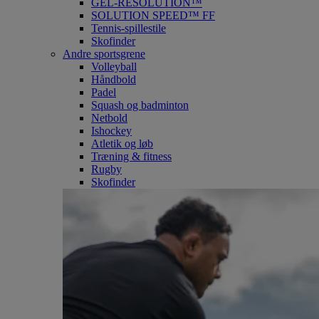
GEL-RESOLUTION™
SOLUTION SPEED™ FF
Tennis-spillestile
Skofinder
Andre sportsgrene
Volleyball
Håndbold
Padel
Squash og badminton
Netbold
Ishockey
Atletik og løb
Træning & fitness
Rugby
Skofinder