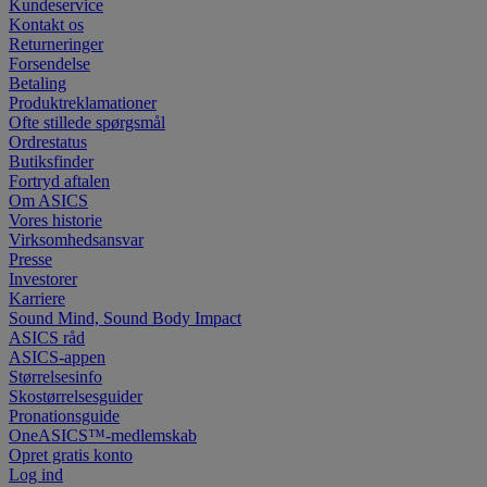
Kundeservice
Kontakt os
Returneringer
Forsendelse
Betaling
Produktreklamationer
Ofte stillede spørgsmål
Ordrestatus
Butiksfinder
Fortryd aftalen
Om ASICS
Vores historie
Virksomhedsansvar
Presse
Investorer
Karriere
Sound Mind, Sound Body Impact
ASICS råd
ASICS-appen
Størrelsesinfo
Skostørrelsesguider
Pronationsguide
OneASICS™-medlemskab
Opret gratis konto
Log ind