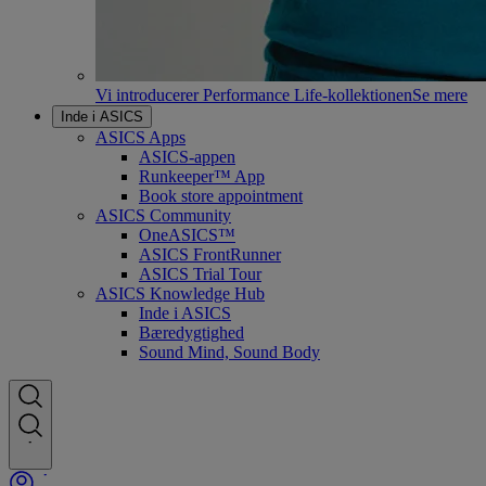
Vi introducerer Performance Life-kollektionen
Se mere
Inde i ASICS
ASICS Apps
ASICS-appen
Runkeeper™ App
Book store appointment
ASICS Community
OneASICS™
ASICS FrontRunner
ASICS Trial Tour
ASICS Knowledge Hub
Inde i ASICS
Bæredygtighed
Sound Mind, Sound Body