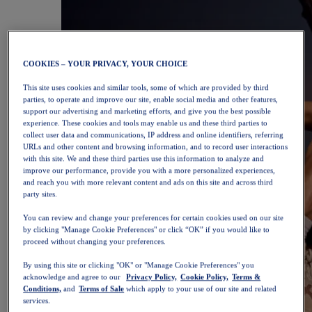
COOKIES – YOUR PRIVACY, YOUR CHOICE
This site uses cookies and similar tools, some of which are provided by third
parties, to operate and improve our site, enable social media and other features,
support our advertising and marketing efforts, and give you the best possible
experience. These cookies and tools may enable us and these third parties to
collect user data and communications, IP address and online identifiers, referring
URLs and other content and browsing information, and to record user interactions
with this site. We and these third parties use this information to analyze and
improve our performance, provide you with a more personalized experiences,
and reach you with more relevant content and ads on this site and across third
party sites.
You can review and change your preferences for certain cookies used on our site
by clicking "Manage Cookie Preferences" or click “OK” if you would like to
proceed without changing your preferences.
By using this site or clicking "OK" or "Manage Cookie Preferences" you
acknowledge and agree to our
Privacy Policy,
Cookie Policy,
Terms &
Conditions,
and
Terms of Sale
which apply to your use of our site and related
services.