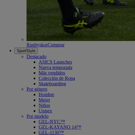
Rugbyskor
Comprar
SportStyle
Destacado
ASICS Launches
Nueva temporada
Más vendidos
Colección de Ropa
Skateboarding
Por género
Hombre
Mujer
Niños
Unisex
Por modelo
GEL-NYC™
GEL-KAYANO 14™
GEL-1130™