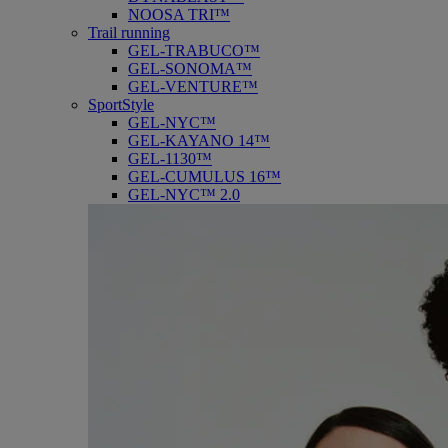
NOOSA TRI™
Trail running
GEL-TRABUCO™
GEL-SONOMA™
GEL-VENTURE™
SportStyle
GEL-NYC™
GEL-KAYANO 14™
GEL-1130™
GEL-CUMULUS 16™
GEL-NYC™ 2.0