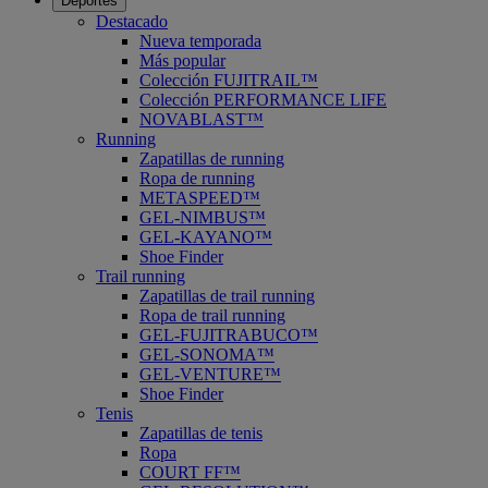
Deportes
Destacado
Nueva temporada
Más popular
Colección FUJITRAIL™
Colección PERFORMANCE LIFE
NOVABLAST™
Running
Zapatillas de running
Ropa de running
METASPEED™
GEL-NIMBUS™
GEL-KAYANO™
Shoe Finder
Trail running
Zapatillas de trail running
Ropa de trail running
GEL-FUJITRABUCO™
GEL-SONOMA™
GEL-VENTURE™
Shoe Finder
Tenis
Zapatillas de tenis
Ropa
COURT FF™