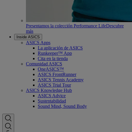
Presentamos la colección Performance Life
Descubre
más
Inside ASICS
ASICS Apps
La aplicación de ASICS
Runkeeper™ App
Cita en la tienda
Comunidad ASICS
OneASICS™
ASICS FrontRunner
ASICS Tennis Academy
ASICS Trial Tour
ASICS Knowledge Hub
ASICS Advice
Sustentabilidad
Sound Mind, Sound Body