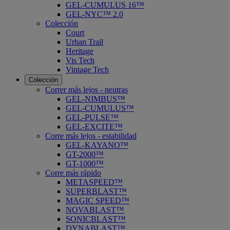
GEL-CUMULUS 16™
GEL-NYC™ 2.0
Colección
Court
Urban Trail
Heritage
Vis Tech
Vintage Tech
Colección
Correr más lejos - neutras
GEL-NIMBUS™
GEL-CUMULUS™
GEL-PULSE™
GEL-EXCITE™
Corre más lejos - estabilidad
GEL-KAYANO™
GT-2000™
GT-1000™
Corre más rápido
METASPEED™
SUPERBLAST™
MAGIC SPEED™
NOVABLAST™
SONICBLAST™
DYNABLAST™