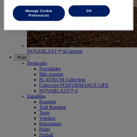
Manage Cookie
OK
Preferences
NOVABLAST™ 6
Comprar
Mujer
Destacado
Novedades
Más popular
PLATINUM Collection
Colección PERFORMANCE LIFE
NOVABLAST™ 6
Zapatillas
Running
Trail Running
Tenis
Voleibol
Balonmano
Pádel
Netball