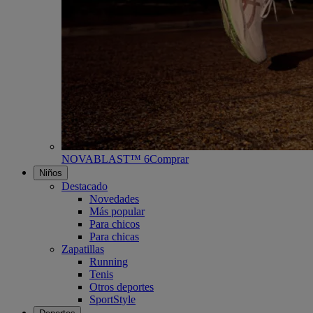
NOVABLAST™ 6
Comprar
Niños
Destacado
Novedades
Más popular
Para chicos
Para chicas
Zapatillas
Running
Tenis
Otros deportes
SportStyle