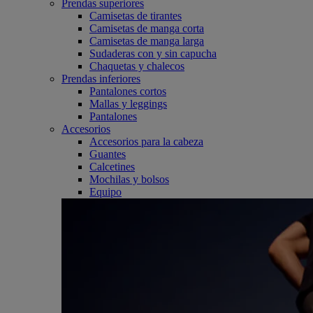
Prendas superiores
Camisetas de tirantes
Camisetas de manga corta
Camisetas de manga larga
Sudaderas con y sin capucha
Chaquetas y chalecos
Prendas inferiores
Pantalones cortos
Mallas y leggings
Pantalones
Accesorios
Accesorios para la cabeza
Guantes
Calcetines
Mochilas y bolsos
Equipo