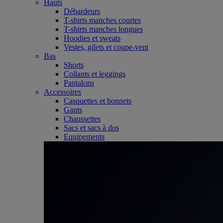
Hauts
Débardeurs
T-shirts manches courtes
T-shirts manches longues
Hoodies et sweats
Vestes, gilets et coupe-vent
Bas
Shorts
Collants et leggings
Pantalons
Accessoires
Casquettes et bonnets
Gants
Chaussettes
Sacs et sacs à dos
Equipements