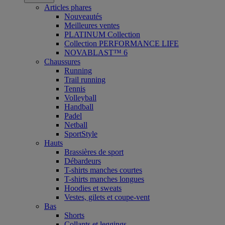
Articles phares
Nouveautés
Meilleures ventes
PLATINUM Collection
Collection PERFORMANCE LIFE
NOVABLAST™ 6
Chaussures
Running
Trail running
Tennis
Volleyball
Handball
Padel
Netball
SportStyle
Hauts
Brassières de sport
Débardeurs
T-shirts manches courtes
T-shirts manches longues
Hoodies et sweats
Vestes, gilets et coupe-vent
Bas
Shorts
Collants et leggings