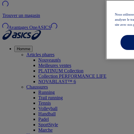
Nous utilisons
Trouver un magasin
analyser le t
site avec nos 
Avantages OneASICS
Homme
Articles phares
Nouveautés
Meilleures ventes
PLATINUM Collection
Collection PERFORMANCE LIFE
NOVABLAST™ 6
Chaussures
Running
Trail running
Tennis
Volleyball
Handball
Padel
SportStyle
Marche