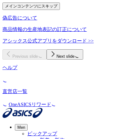
メインコンテンツにスキップ
偽広告について
商品情報の生産地表記の訂正について
アシックス公式アプリをダウンロード >>
Previous slide
Next slide
ヘルプ
直営店一覧
OneASICSリワード
Men
ピックアップ