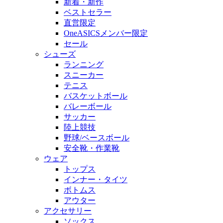
新着・新作
ベストセラー
直営限定
OneASICSメンバー限定
セール
シューズ
ランニング
スニーカー
テニス
バスケットボール
バレーボール
サッカー
陸上競技
野球/ベースボール
安全靴・作業靴
ウェア
トップス
インナー・タイツ
ボトムス
アウター
アクセサリー
ソックス