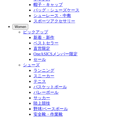
帽子・キャップ
バッグ・シューズケース
シューレース・中敷
スポーツアクセサリー
Women
ピックアップ
新着・新作
ベストセラー
直営限定
OneASICSメンバー限定
セール
シューズ
ランニング
スニーカー
テニス
バスケットボール
バレーボール
サッカー
陸上競技
野球/ベースボール
安全靴・作業靴