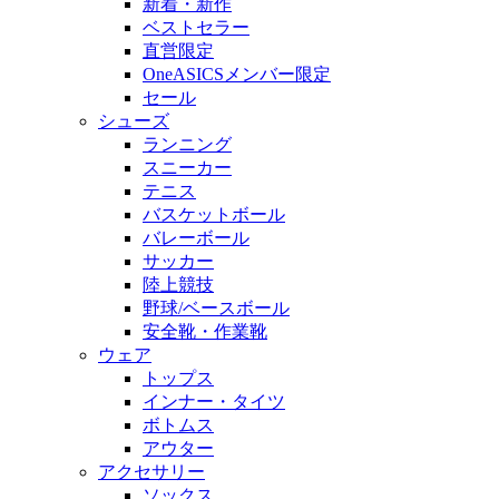
新着・新作
ベストセラー
直営限定
OneASICSメンバー限定
セール
シューズ
ランニング
スニーカー
テニス
バスケットボール
バレーボール
サッカー
陸上競技
野球/ベースボール
安全靴・作業靴
ウェア
トップス
インナー・タイツ
ボトムス
アウター
アクセサリー
ソックス