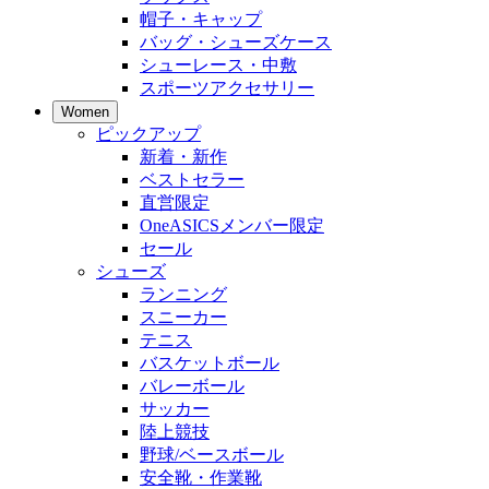
帽子・キャップ
バッグ・シューズケース
シューレース・中敷
スポーツアクセサリー
Women
ピックアップ
新着・新作
ベストセラー
直営限定
OneASICSメンバー限定
セール
シューズ
ランニング
スニーカー
テニス
バスケットボール
バレーボール
サッカー
陸上競技
野球/ベースボール
安全靴・作業靴