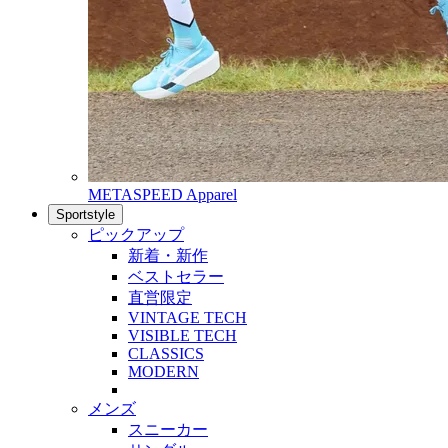
METASPEED Apparel
Sportstyle
ピックアップ
新着・新作
ベストセラー
直営限定
VINTAGE TECH
VISIBLE TECH
CLASSICS
MODERN
メンズ
スニーカー