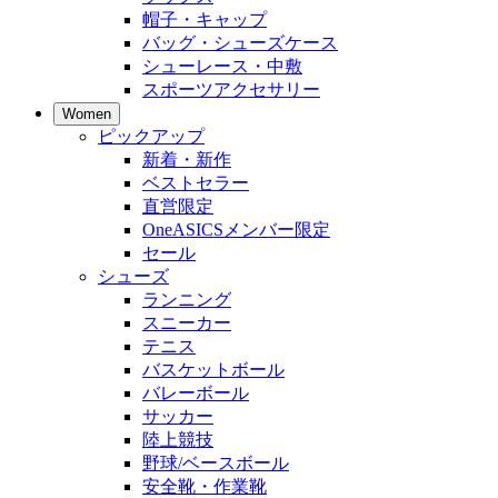
帽子・キャップ
バッグ・シューズケース
シューレース・中敷
スポーツアクセサリー
Women
ピックアップ
新着・新作
ベストセラー
直営限定
OneASICSメンバー限定
セール
シューズ
ランニング
スニーカー
テニス
バスケットボール
バレーボール
サッカー
陸上競技
野球/ベースボール
安全靴・作業靴