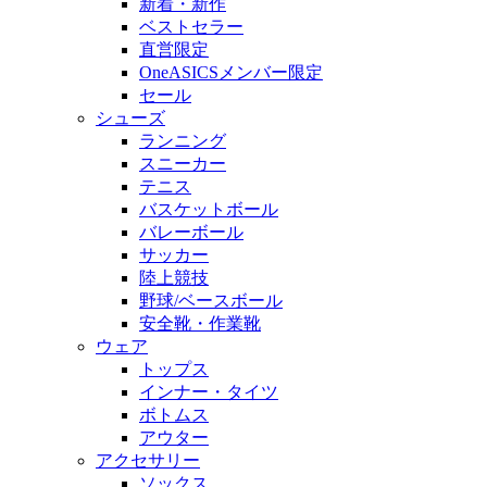
新着・新作
ベストセラー
直営限定
OneASICSメンバー限定
セール
シューズ
ランニング
スニーカー
テニス
バスケットボール
バレーボール
サッカー
陸上競技
野球/ベースボール
安全靴・作業靴
ウェア
トップス
インナー・タイツ
ボトムス
アウター
アクセサリー
ソックス