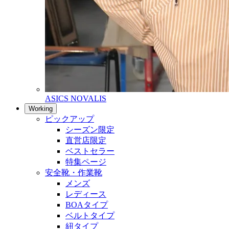
ASICS NOVALIS
Working
ピックアップ
シーズン限定
直営店限定
ベストセラー
特集ページ
安全靴・作業靴
メンズ
レディース
BOAタイプ
ベルトタイプ
紐タイプ