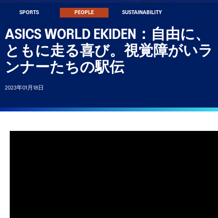
SPORTS
PEOPLE
SUSTAINABILITY
ASICS WORLD EKIDEN：自由に、
Account
ともに走る喜び。視覚障がいラ
livery, exclusive discounts and more
CS™ Rewards.
ンナーたちの駅伝
Sign In | Create Account
2023年01月18日