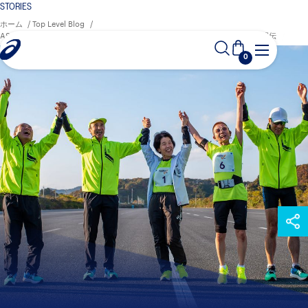
STORIES
ホーム
Top Level Blog
ASICS World Ekiden：自由に、ともに走る喜び。視覚障がいランナーたちの駅伝
0