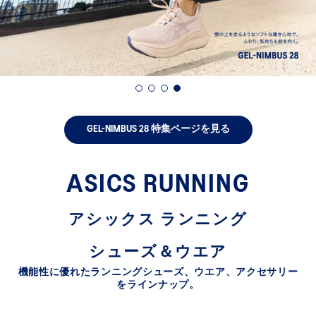
count
ery, exclusive discounts and more with
ards.
Sign In | Create Account
GEL-NIMBUS 28 特集ページを見る
ASICS RUNNING
アシックス ランニング
シューズ＆ウエア
機能性に優れたランニングシューズ、ウエア、アクセサリー
をラインナップ。