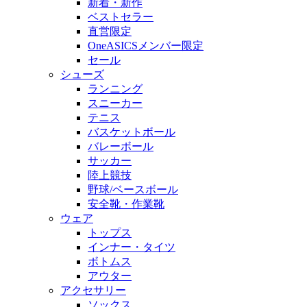
新着・新作
ベストセラー
直営限定
OneASICSメンバー限定
セール
シューズ
ランニング
スニーカー
テニス
バスケットボール
バレーボール
サッカー
陸上競技
野球/ベースボール
安全靴・作業靴
ウェア
トップス
インナー・タイツ
ボトムス
アウター
アクセサリー
ソックス