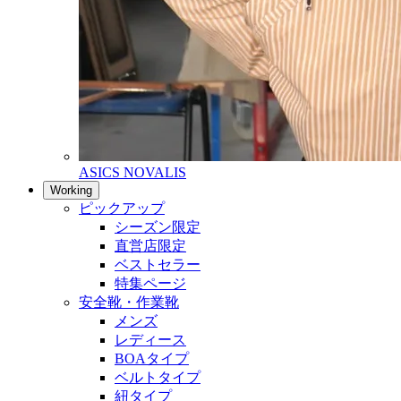
ASICS NOVALIS
Working
ピックアップ
シーズン限定
直営店限定
ベストセラー
特集ページ
安全靴・作業靴
メンズ
レディース
BOAタイプ
ベルトタイプ
紐タイプ