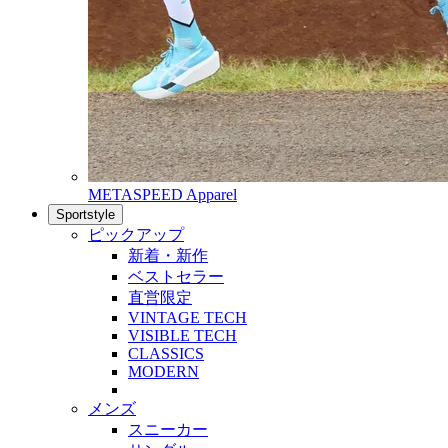
METASPEED Apparel
Sportstyle
ピックアップ
新着・新作
ベストセラー
直営限定
VINTAGE TECH
VISIBLE TECH
CLASSICS
MODERN
メンズ
スニーカー