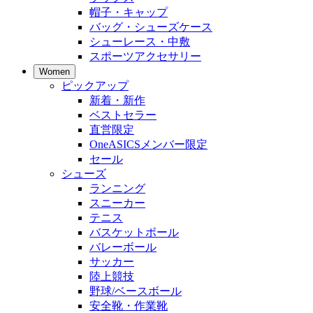
帽子・キャップ
バッグ・シューズケース
シューレース・中敷
スポーツアクセサリー
Women
ピックアップ
新着・新作
ベストセラー
直営限定
OneASICSメンバー限定
セール
シューズ
ランニング
スニーカー
テニス
バスケットボール
バレーボール
サッカー
陸上競技
野球/ベースボール
安全靴・作業靴