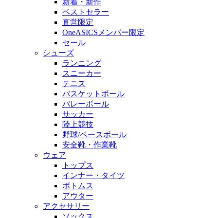
新着・新作
ベストセラー
直営限定
OneASICSメンバー限定
セール
シューズ
ランニング
スニーカー
テニス
バスケットボール
バレーボール
サッカー
陸上競技
野球/ベースボール
安全靴・作業靴
ウェア
トップス
インナー・タイツ
ボトムス
アウター
アクセサリー
ソックス