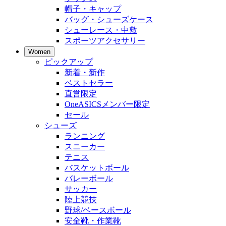
帽子・キャップ
バッグ・シューズケース
シューレース・中敷
スポーツアクセサリー
Women
ピックアップ
新着・新作
ベストセラー
直営限定
OneASICSメンバー限定
セール
シューズ
ランニング
スニーカー
テニス
バスケットボール
バレーボール
サッカー
陸上競技
野球/ベースボール
安全靴・作業靴