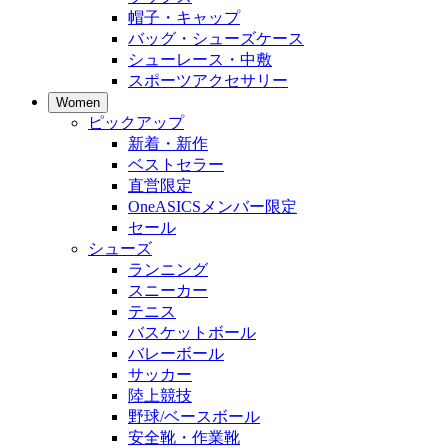
帽子・キャップ
バッグ・シューズケース
シューレース・中敷
スポーツアクセサリー
Women
ピックアップ
新着・新作
ベストセラー
直営限定
OneASICSメンバー限定
セール
シューズ
ランニング
スニーカー
テニス
バスケットボール
バレーボール
サッカー
陸上競技
野球/ベースボール
安全靴・作業靴