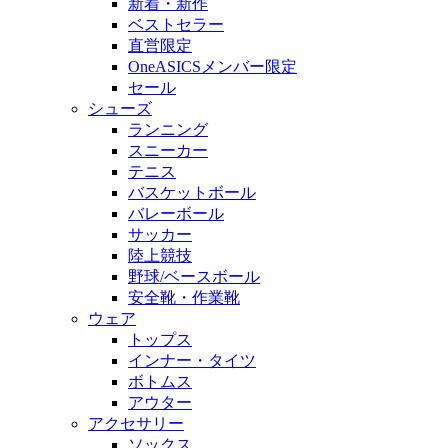
新着・新作
ベストセラー
直営限定
OneASICSメンバー限定
セール
シューズ
ランニング
スニーカー
テニス
バスケットボール
バレーボール
サッカー
陸上競技
野球/ベースボール
安全靴・作業靴
ウェア
トップス
インナー・タイツ
ボトムス
アウター
アクセサリー
ソックス