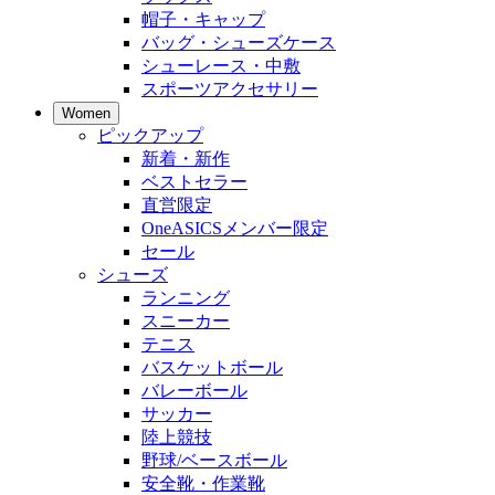
帽子・キャップ
バッグ・シューズケース
シューレース・中敷
スポーツアクセサリー
Women
ピックアップ
新着・新作
ベストセラー
直営限定
OneASICSメンバー限定
セール
シューズ
ランニング
スニーカー
テニス
バスケットボール
バレーボール
サッカー
陸上競技
野球/ベースボール
安全靴・作業靴