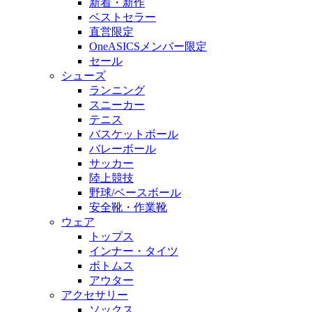
新着・新作
ベストセラー
直営限定
OneASICSメンバー限定
セール
シューズ
ランニング
スニーカー
テニス
バスケットボール
バレーボール
サッカー
陸上競技
野球/ベースボール
安全靴・作業靴
ウェア
トップス
インナー・タイツ
ボトムス
アウター
アクセサリー
ソックス