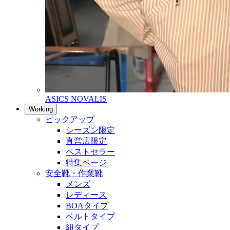
ASICS NOVALIS
Working
ピックアップ
シーズン限定
直営店限定
ベストセラー
特集ページ
安全靴・作業靴
メンズ
レディース
BOAタイプ
ベルトタイプ
紐タイプ