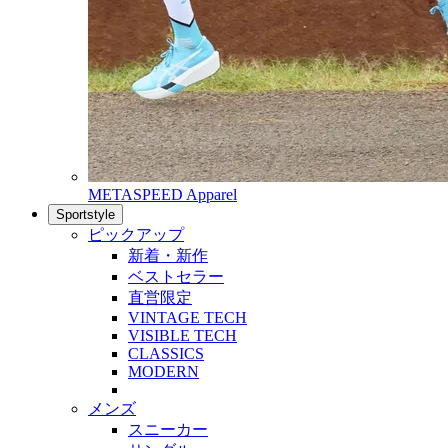
METASPEED Apparel
Sportstyle
ピックアップ
新着・新作
ベストセラー
直営限定
VINTAGE TECH
VISIBLE TECH
CLASSICS
MODERN
メンズ
スニーカー