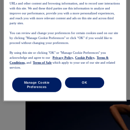
SportStyle
URLs and other content and browsing information, and to record user interactions
Overdeler
with this site. We and these third parties use this information to analyze and
Sports-BH-er
improve our performance, provide you with a more personalized experiences,
Singleter
and reach you with more relevant content and ads on this site and across third
party sites.
Kortermede t-skjorter
Langermede t-skjorter
You can review and change your preferences for certain cookies used on our site
Hettegensere og gensere
by clicking "Manage Cookie Preferences" or click “OK” if you would like to
Jakker og vester
proceed without changing your preferences.
Underdeler
Shorts
By using this site or clicking "OK" or "Manage Cookie Preferences" you
Tights og leggings
acknowledge and agree to our
Privacy Policy,
Cookie Policy,
Terms &
Bukser
Conditions,
and
Terms of Sale
which apply to your use of our site and related
Skjørt og kjoler
services.
Tilbehør
Hodeplagg
Hansker
Manage Cookie
OK
Sokker
Preferences
Vesker og sekker
Utstyr