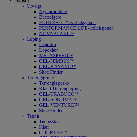
Idrett
Utvalgt
Nye produkter
Bestselgere
FUJITRAIL™-Kolleksjonen
PERFORMANCE LIFE-kolleksjonen
NOVABLAST™
Løping
Løpesko
Løpeklær
METASPEED™
GEL-NIMBUS™
GEL-KAYANO™
Shoe Finder
Terrengløping
Terrengløpesko
Klær til terrengløping
GEL-TRABUCO™
GEL-SONOMA™
GEL-VENTURE™
Shoe Finder
Tennis
Tennissko
Klær
COURT FF™