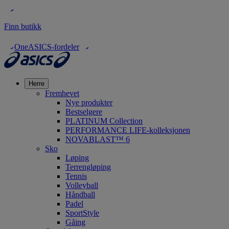
Finn butikk
OneASICS-fordeler
Herre
Fremhevet
Nye produkter
Bestselgere
PLATINUM Collection
PERFORMANCE LIFE-kolleksjonen
NOVABLAST™ 6
Sko
Løping
Terrengløping
Tennis
Volleyball
Håndball
Padel
SportStyle
Gåing