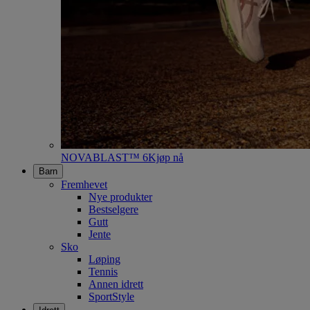
NOVABLAST™ 6
Kjøp nå
Barn
Fremhevet
Nye produkter
Bestselgere
Gutt
Jente
Sko
Løping
Tennis
Annen idrett
SportStyle