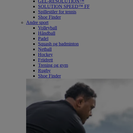
GEL-RESOLUTION™
SOLUTION SPEED™ FF
Spillestiler for tennis
Shoe Finder
Andre sport
Volleyball
Håndball
Padel
Squash og badminton
Netball
Hockey
Friidrett
Trening og gym
Rugby
Shoe Finder