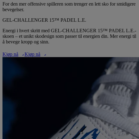
For den mer offensive spilleren som trenger en lett sko for smidigere
bevegelser.
GEL‑CHALLENGER 15™ PADEL L.E.
Energi i hvert skritt med GEL‑CHALLENGER 15™ PADEL L.E.-
skoen – et unikt skodesign som passer til energien din. Mer energi til
å bevege kropp og sinn.
Kjøp nå
Kjøp nå