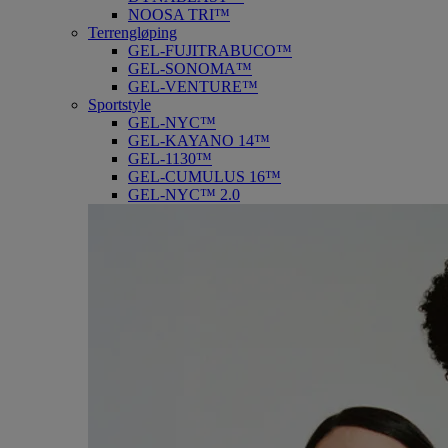
NOOSA TRI™
Terrengløping
GEL-FUJITRABUCO™
GEL-SONOMA™
GEL-VENTURE™
Sportstyle
GEL-NYC™
GEL-KAYANO 14™
GEL-1130™
GEL-CUMULUS 16™
GEL-NYC™ 2.0