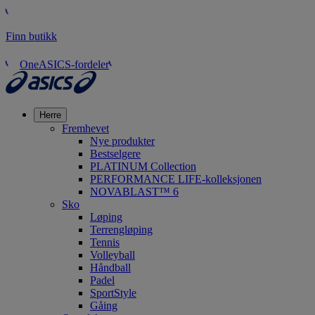
Finn butikk
OneASICS-fordeler
Herre
Fremhevet
Nye produkter
Bestselgere
PLATINUM Collection
PERFORMANCE LIFE-kolleksjonen
NOVABLAST™ 6
Sko
Løping
Terrengløping
Tennis
Volleyball
Håndball
Padel
SportStyle
Gåing