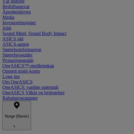
Vår historie
Bedriftsansvar
Åpenhetsloven
Media
Investorrelasjoner
Jobb
Sound Mind, Sound Body Impact
ASICS råd
ASICS-appen
Størrelseinformasjon
Størrelsesguider
Pronasjonsguide
OneASICS™-medlemskap
Opprett gratis konto
Logg inn
Om OneASICS
OneASICS: vanlige spørsmål
OneASICS Vilkår og betingelser
Rabattprogrammer
Norge (Norsk)