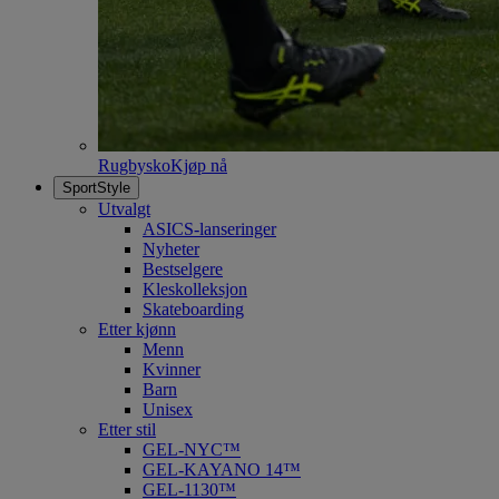
Rugbysko
Kjøp nå
SportStyle
Utvalgt
ASICS-lanseringer
Nyheter
Bestselgere
Kleskolleksjon
Skateboarding
Etter kjønn
Menn
Kvinner
Barn
Unisex
Etter stil
GEL-NYC™
GEL-KAYANO 14™
GEL-1130™