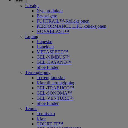
Idrett
Utvalgt
Nye produkter
Bestselgere
FUJITRAIL™-Kolleksjonen
PERFORMANCE LIFE-kolleksjonen
NOVABLAST™
Løping
Løpesko
Løpeklær
METASPEED™
GEL-NIMBUS™
GEL-KAYANO™
Shoe Finder
Terrengløping
Terrengløpesko
Klær til terrengløping
GEL-TRABUCO™
GEL-SONOMA™
GEL-VENTURE™
Shoe Finder
Tennis
Tennissko
Klær
COURT FF™