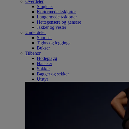
Overdeler
Singleter
Kortermede t-skjorter
Langermede t-skjorter
Hettegensere og gensere
Jakker og vester
Underdeler
Shortser
Tights og leggings
Bukser
Tilbehør
Hodeplagg
Hansker
Sokker
Bagger og sekker
Utstyr