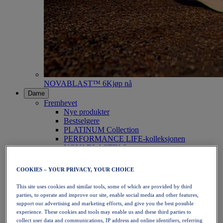
NOVABLAST™ 6
Kjøp nå
Dame
Fremhevet
Nye produkter
Bestselgere
PLATINUM Collection
PERFORMANCE LIFE-kolleksjonen
NOVABLAST™ 6
Sko
Løping
COOKIES – YOUR PRIVACY, YOUR CHOICE
Terrengløping
Tennis
This site uses cookies and similar tools, some of which are provided by third
Volleyball
parties, to operate and improve our site, enable social media and other features,
Håndball
support our advertising and marketing efforts, and give you the best possible
Padel
experience. These cookies and tools may enable us and these third parties to
Netball
collect user data and communications, IP address and online identifiers, referring