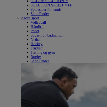
GEL-RESOLUTION™
SOLUTION SPEED™ FF
Spillestiler for tennis
Shoe Finder
Andre sport
Volleyball
Håndball
Padel
Squash og badminton
Netball
Hockey
Friidrett
Trening og gym
Rugby
Shoe Finder