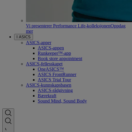
Vi presenterer Performance Life-kolleksjonen
Oppdag
mer
I ASICS
ASICS-apper
ASICS-appen
Runkeeper™-app
Book store appointment
ASICS-fellesskapet
OneASICS™
ASICS FrontRunner
ASICS Trial Tour
ASICS-kunnskapsbasen
ASICS-rådgivning
Bærekraft
Sound Mind, Sound Body