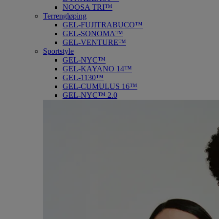
NOOSA TRI™
Terrengløping
GEL-FUJITRABUCO™
GEL-SONOMA™
GEL-VENTURE™
Sportstyle
GEL-NYC™
GEL-KAYANO 14™
GEL-1130™
GEL-CUMULUS 16™
GEL-NYC™ 2.0