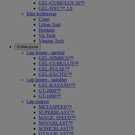
GEL-CUMULUS 16™
GEL-NYC™ 2.0
Etter kolleksjon
Court
Urban Trail
Heritage
Vis Tech
Vintage Tech
Kolleksjoner
Løp lenger - nøytral
GEL-NIMBUS™
GEL-CUMULUS™
GEL-PULSE™
GEL-EXCITE™
Løp lenger - stabilitet
GEL-KAYANO™
GT-2000™
GT-1000™
Løp raskere
METASPEED™
SUPERBLAST™
MAGIC SPEED™
NOVABLAST™
SONICBLAST™
DYNABLAST™