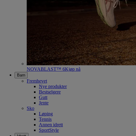
NOVABLAST™ 6
Kjøp nå
Barn
Fremhevet
Nye produkter
Bestselgere
Gutt
Jente
Sko
Løping
Tennis
Annen idrett
SportStyle