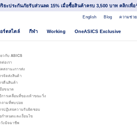
วิริยะประกันภัยรับส่วนลด 15% เมื่อซื้อสินค้าครบ 3,500 บาท คลิกเพื่อรั
English
Blog
ความช่วย
อร์ตสไตล์
กีฬา
Working
OneASICS Exclusive
กี่ยวกับ ASICS
ิดต่อเรา
ช็คสถานะการส่ง
ารจัดส่งสินค้า
ารคืนสินค้า
ู่มือขนาด
ธีการเคลื่อนที่ของเท้าขณะวิ่ง
ำถามที่พบบ่อย
ารปฏิเสธความรับผิดชอบ
้อกำหนดและเงื่อนไข
ะวังมิจฉาชีพ