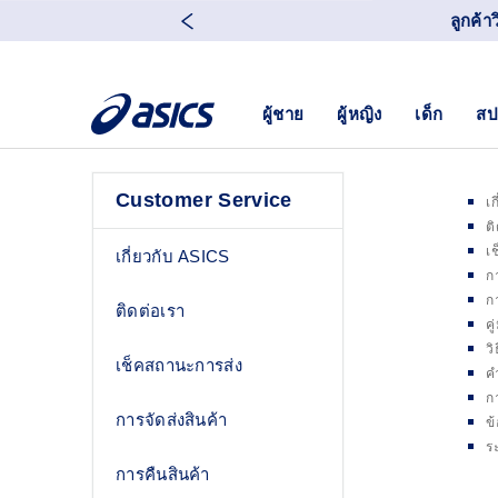
ลูกค้า
ผู้ชาย
ผู้หญิง
เด็ก
สป
Customer Service
เ
ต
เ
เกี่ยวกับ ASICS
ก
ก
ติดต่อเรา
ค
วิ
เช็คสถานะการส่ง
ค
ก
การจัดส่งสินค้า
ข
ร
การคืนสินค้า