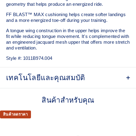
geometry that helps produce an energized ride.
FF BLAST™ MAX cushioning helps create softer landings
and a more energized toe-off during your training.
A tongue wing construction in the upper helps improve the
fit while reducing tongue movement. It's complemented with
an engineered jacquard mesh upper that offers more stretch
and ventilation.
Style #:
1011B974.004
เทคโนโลยีและคุณสมบัติ
Breathable engineered jacquard mesh upper
สินค้าสำหรับคุณ
Tongue wing construction
Added stretch helps improve the fit while
reducing tongue movement
สินค้าลดราคา
FF BLAST™ MAX cushioning
Helps provide a lightweight and energetic ride