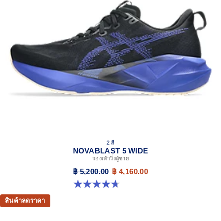
Trampoline-inspired outsole design
Helps provide a more responsive bounce back
Reflective details
Designed to help improve visibility in low-light settings
At least 75% of the shoe’s main upper material is made
with recycled materials to reduce waste and carbon
emissions
The sockliner is produced with the solution dyeing
process that reduces water usage by approximately
33% and carbon emissions by approximately 45%
compared to the conventional dyeing technology
AHAR™ LO outsole rubber
2 สี
Help create better traction, improved softness, and
NOVABLAST 5 WIDE
advanced durability
รองเท้าวิ่งผู้ชาย
฿ 5,200.00
฿ 4,160.00
4.7 จาก 5 ดาว 169 รีวิว
สินค้าลดราคา