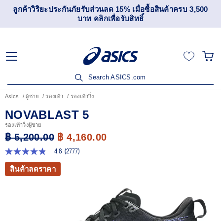
เข้าร่วม OneASICS™ เพื่อสะสมคะแนน และสิทธิพิเศษสำหรับ
สมาชิกเท่านั้น สมัครเลย
Search ASICS.com
Asics
ผู้ชาย
รองเท้า
รองเท้าวิ่ง
NOVABLAST 5
รองเท้าวิ่งผู้ชาย
฿ 5,200.00
฿ 4,160.00
4.8
(2777)
4.8
จาก
สินค้าลดราคา
5
ดาว
ค่า
คะแนน
เฉลี่ย
Read
2777