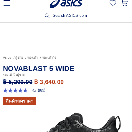
ลูกค้าวิริยะประกันภัยรับส่วนลด 15% เมื่อซื้อสินค้าครบ 3,500
บาท คลิกเพื่อรับสิทธิ์
Search ASICS.com
Asics
ผู้ชาย
รองเท้า
รองเท้าวิ่ง
NOVABLAST 5 WIDE
รองเท้าวิ่งผู้ชาย
฿ 5,200.00
฿ 3,640.00
4.7
(169)
4.7
จาก
สินค้าลดราคา
5
ดาว
ค่า
คะแนน
เฉลี่ย
Read
169