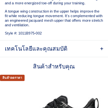
and a more energized toe-off during your training.
A tongue wing construction in the upper helps improve the
fit while reducing tongue movement. It's complemented with
an engineered jacquard mesh upper that offers more stretch
and ventilation.
Style #:
1011B975-002
เทคโนโลยีและคุณสมบัติ
Breathable engineered jacquard mesh upper
สินค้าสำหรับคุณ
Tongue wing construction
Added stretch helps improve the fit while
reducing tongue movement
สินค้าลดราคา
FF BLAST™ MAX cushioning
Helps provide a lightweight and energetic ride
Trampoline-inspired outsole design
Helps provide a more responsive bounce back