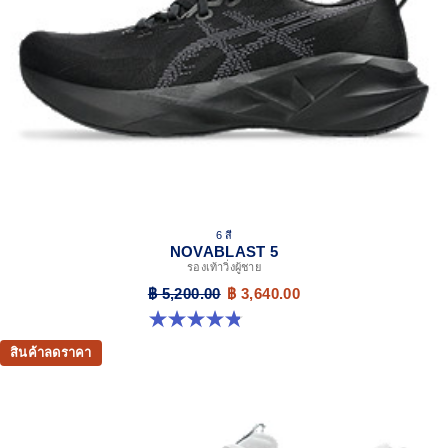
Reflective details
Designed to help improve visibility in low-light settings
At least 75% of the shoe’s main upper material is made
with recycled materials to reduce waste and carbon
emissions
The sockliner is produced with the solution dyeing
process that reduces water usage by approximately
33% and carbon emissions by approximately 45%
compared to the conventional dyeing technology
AHAR™ LO outsole rubber
6 สี
Help create better traction, improved softness, and
NOVABLAST 5
advanced durability
รองเท้าวิ่งผู้ชาย
฿ 5,200.00
฿ 3,640.00
Wide fit
4.8 จาก 5 ดาว 2776 รีวิว
สินค้าลดราคา