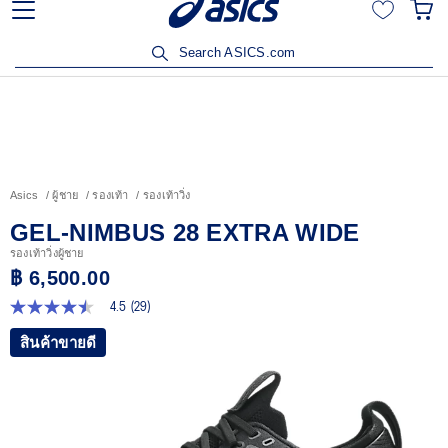
้อสินค้าครบ 3,500
เข้าร่วม OneASICS™ เพื่อสะสมคะแนน และ
สมาชิกเท่านั้น สมัครเลย
Search ASICS.com
Asics
ผู้ชาย
รองเท้า
รองเท้าวิ่ง
GEL-NIMBUS 28 EXTRA WIDE
รองเท้าวิ่งผู้ชาย
฿ 6,500.00
4.5
(29)
4.5
จาก
สินค้าขายดี
5
ดาว
ค่า
คะแนน
เฉลี่ย
Read
29