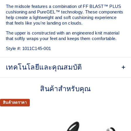
The midsole features a combination of FF BLAST™ PLUS
cushioning and PureGEL™ technology. These components
help create a lightweight and soft cushioning experience
that feels like you're landing on clouds.
The upper is constructed with an engineered knit material
that softly wraps your feet and keeps them comfortable.
Style #:
1011C145-001
เทคโนโลยีและคุณสมบัติ
Engineered knit upper
A lightweight, breathable knit material that reduces the need
สินค้าสำหรับคุณ
for additional overlays.
PureGEL™ technology
สินค้าลดราคา
Softer, updated version of our GEL™ technology that
maintains all the acclaimed properties that have made
GEL™ technology famous. Approximately 65% softer vs
standard GEL™ technology.