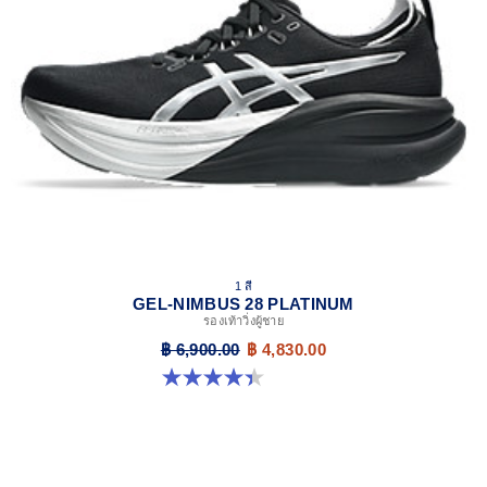
FF BLAST™ PLUS cushioning
Midsole foam that provides a blend of cloud like cushioning
and a responsive ride that is lighter than FF BLAST™.
OrthoLite™ X-55 sockliner
Premium sockliner that provides cushioning performance
and moisture management for a cooler, dryer environment.
Reflective details
Visibility for enhanced nightime and early-morning reflective
brightness.
HYBRID ASICSGRIP™ outsole
Combines ASICSGRIP™ rubber and AHARPLUS™
1 สี
materials to help provide advanced grip for various terrains
GEL-NIMBUS 28 PLATINUM
and advanced durability.
รองเท้าวิ่งผู้ชาย
At least 75% of the shoe's main upper material is made
฿ 6,900.00
฿ 4,830.00
with recycled content to reduce waste and carbon
4.4 จาก 5 ดาว 32 รีวิว
emissions.
The sockliner is produced with the solution dyeing
process that reduces water usage by approximately
33% and carbon emissions by approximately 45%
compared to the conventional dyeing technology.