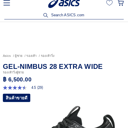
% เมื่อซื้อสินค้าครบ 3,500
เข้าร่วม OneASICS™ เพื่อสะสมคะ
บสิทธิ์
สมาชิกเท่านั้น 
Search ASICS.com
Asics
ผู้ชาย
รองเท้า
รองเท้าวิ่ง
GEL-NIMBUS 28 EXTRA WIDE
รองเท้าวิ่งผู้ชาย
฿ 6,500.00
4.5
(29)
4.5
จาก
สินค้าขายดี
5
ดาว
ค่า
คะแนน
เฉลี่ย
Read
29