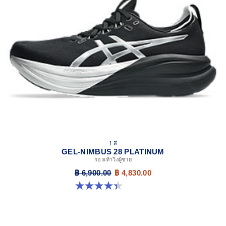
FF BLAST™ PLUS cushioning
Midsole foam that provides a blend of cloud like cushioning
and a responsive ride that is lighter than FF BLAST™.
OrthoLite™ X-55 sockliner
Premium sockliner that provides cushioning performance
and moisture management for a cooler, dryer environment.
Reflective details
Visibility for enhanced nightime and early-morning reflective
brightness.
HYBRID ASICSGRIP™ outsole
Combines ASICSGRIP™ rubber and AHARPLUS™
1 สี
materials to help provide advanced grip for various terrains
GEL-NIMBUS 28 PLATINUM
and advanced durability.
รองเท้าวิ่งผู้ชาย
At least 75% of the shoe's main upper material is made
฿ 6,900.00
฿ 4,830.00
with recycled content to reduce waste and carbon
4.4 จาก 5 ดาว 32 รีวิว
emissions.
The sockliner is produced with the solution dyeing
process that reduces water usage by approximately
33% and carbon emissions by approximately 45%