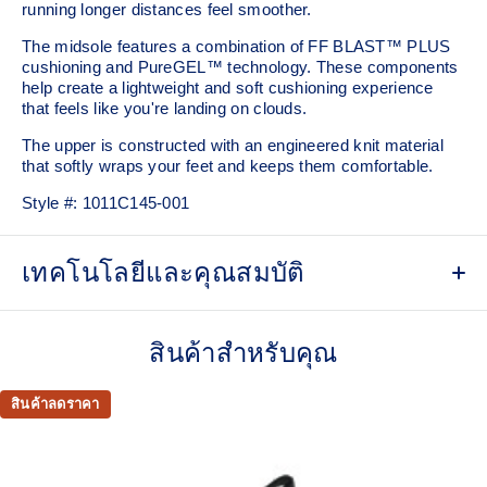
running longer distances feel smoother.
The midsole features a combination of FF BLAST™ PLUS
cushioning and PureGEL™ technology. These components
help create a lightweight and soft cushioning experience
that feels like you're landing on clouds.
The upper is constructed with an engineered knit material
that softly wraps your feet and keeps them comfortable.
Style #:
1011C145-001
เทคโนโลยีและคุณสมบัติ
Engineered knit upper
A lightweight, breathable knit material that reduces the need
สินค้าสำหรับคุณ
for additional overlays.
PureGEL™ technology
สินค้าลดราคา
Softer, updated version of our GEL™ technology that
maintains all the acclaimed properties that have made
GEL™ technology famous. Approximately 65% softer vs
standard GEL™ technology.