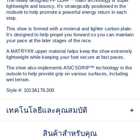
The newly designed FF LEAP™ foam technology is super
lightweight and bouncy. It's strategically positioned in the
midsole to help promote a powerful energy return in each
step.
This shoe is formed with a minimal and lighter carbon plate.
It's designed to help propel you forward so you can maintain
your pace at the later stages of the race.​
A MATRYX® upper material helps keep the shoe extremely
lightweight while keeping your foot secure at fast paces.
The shoe also implements ASICSGRIP™ technology in the
outsole to help provide grip on various surfaces, including
wet terrain.
Style #:
1013A176.300
เทคโนโลยีและคุณสมบัติ
MATRYX® upper
An extremely lightweight technical mesh that helps lock the
สินค้าสำหรับคุณ
foot onto the shoes platform at fast paces.