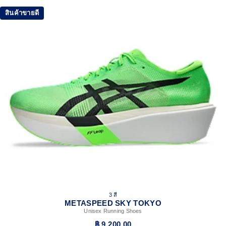
FF LEAP™ cushioning
สินค้าขายดี
This midsole foam is super bouncy and lightweight. It's
designed to help provide a higher energy return and better
cushioning under the forefoot area.
Curved sole design
Helps runners conserve more energy in each step.
Carbon plate
A plate that helps you enhance the energy return from the
midsole by increasing the deformable foam volume under
the plate, thanks to the higher position in forefoot part.
ASICSGRIP™ outsole rubber
ASICS proprietary outsole that provides advanced grip on a
variety of terrain.
The sockliner is produced with the solution dyeing
process that reduces water usage by approximately
33% and carbon emissions by approximately 45%
compared to the conventional dyeing technology
3 สี
METASPEED SKY TOKYO
Unisex Running Shoes
฿ 9,200.00