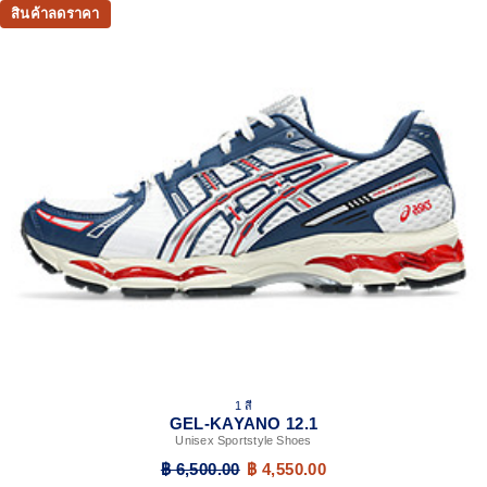
สินค้าลดราคา
Breathable mesh underlays
GEL-NIMBUS™17 tooling system
FLUIDRIDE™ technology
Helps create a smooth feel underfoot
Rearfoot and forefoot GEL™ technology
Improves impact absorption
Dope dyed recycled sockliner mesh
1 สี
GEL-KAYANO 12.1
Unisex Sportstyle Shoes
฿ 6,500.00
฿ 4,550.00