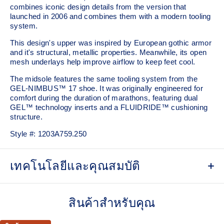
combines iconic design details from the version that
launched in 2006 and combines them with a modern tooling
system.
This design's upper was inspired by European gothic armor
and it's structural, metallic properties. Meanwhile, its open
mesh underlays help improve airflow to keep feet cool.
The midsole features the same tooling system from the
GEL-NIMBUS™ 17 shoe. It was originally engineered for
comfort during the duration of marathons, featuring dual
GEL™ technology inserts and a FLUIDRIDE™ cushioning
structure.
Style #:
1203A759.250
เทคโนโลยีและคุณสมบัติ
Co-created with KITH
สินค้าสำหรับคุณ
Inspired by the GEL-KAYANO™ 12 running shoe from
2006