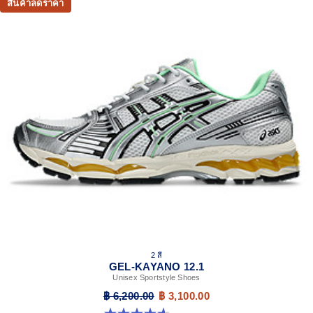
สินค้าลดราคา
Breathable mesh underlays
GEL-NIMBUS™17 tooling system
FLUIDRIDE™ technology
Helps create a smooth feel underfoot
Rearfoot and forefoot GEL™ technology
Improves impact absorption
Dope dyed recycled sockliner mesh
2 สี
GEL-KAYANO 12.1
Unisex Sportstyle Shoes
฿ 6,200.00
฿ 3,100.00