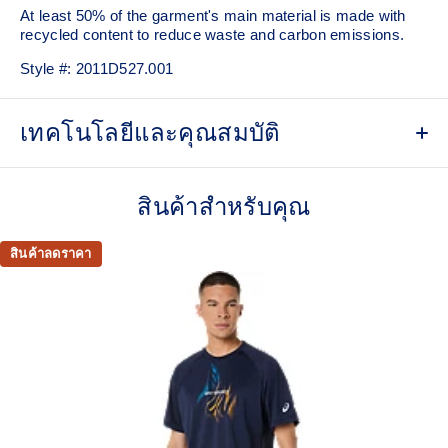
At least 50% of the garment's main material is made with
recycled content to reduce waste and carbon emissions.
Style #:
2011D527.001
เทคโนโลยีและคุณสมบัติ
Quick-drying.
สินค้าสำหรับคุณ
Lightweight knit fabric helps provide comfort.
Forward shoulder seam.
สินค้าลดราคา
FUJITRAIL™ graphic inspired by Mt. Fuji.
Reflective details are designed to help improve your
visibility in low-light conditions.
At least 50% of the garment's main material is made
with recycled content to reduce waste and carbon
emissions.
100% Recycled Polyester