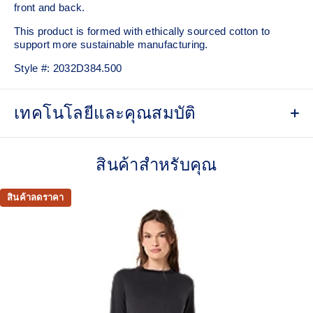
front and back.
This product is formed with ethically sourced cotton to
support more sustainable manufacturing.
Style #:
2032D384.500
เทคโนโลยีและคุณสมบัติ
Quick-drying.
สินค้าสำหรับคุณ
Soft cotton blend fabric.
ASICS logo graphic.
สินค้าลดราคา
Relaxed fit.
This product is formed with ethically sourced cotton to
support more sustainable manufacturing.
60% Cotton, 40% Polyester