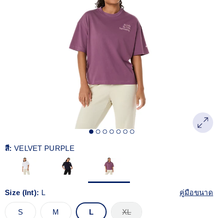
Read
1
Reviews.
ลิงก์
หน้า
เดียวกัน
สี:
VELVET PURPLE
Size (Int):
L
คู่มือขนาด
S
M
L
XL