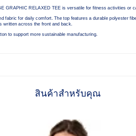
GRAPHIC RELAXED TEE is versatile for fitness activities or c
 fabric for daily comfort. The top features a durable polyester fiber t
s written across the front and back.
otton to support more sustainable manufacturing.
Soft cotton blend fabric.
สินค้าสำหรับคุณ
Relaxed fit.
d cotton to support more
60% Cotton, 40% Polyester