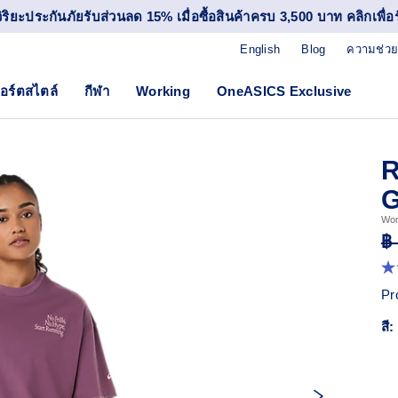
วิริยะประกันภัยรับส่วนลด 15% เมื่อซื้อสินค้าครบ 3,500 บาท คลิกเพื่อรั
English
Blog
ความช่วย
อร์ตสไตล์
กีฬา
Working
OneASICS Exclusive
Wo
฿
5.
จา
Pr
5
ดา
สี:
ค่
ค
เฉล
R
1