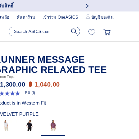
บสิทธิ์
เหลือ
ค้นหาร้าน
เข้าร่วม OneASICS
บัญชีของฉัน
RUNNER MESSAGE
GRAPHIC RELAXED TEE
men Tops
 1,300.00
฿ 1,040.00
5.0
(1)
0
ก
oduct is in Western Fit
ว
VELVET PURPLE
า
ะแนน
ี่ย
ead