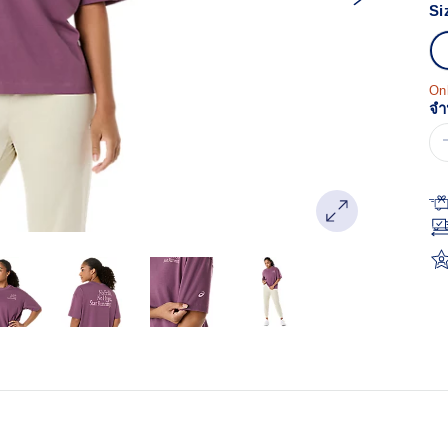
Re
Si
ลิง
หน
เด
Onl
จำ