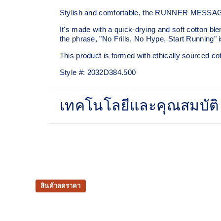
Stylish and comfortable, the RUNNER MESSAGE 
It's made with a quick-drying and soft cotton blend
the phrase, "No Frills, No Hype, Start Running" i
This product is formed with ethically sourced c
Style #:
2032D384.500
เทคโนโลยีและคุณสมบัติ
Quick-drying.
ASICS logo graphic.
This product is formed with ethically source
sustainable manufacturing.
สินค้าลดราคา