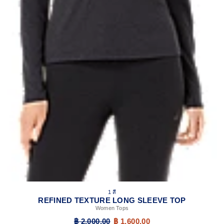
1 สี
REFINED TEXTURE LONG SLEEVE TOP
Women Tops
฿ 2,000.00
฿ 1,600.00