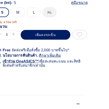
views.
ze (Int):
S
คู่มือขนาด
ก์
้า
S
M
L
XL
ียวกัน
y a few left
นวน:
เพิ่มลงรถเข็น
Free
จัดส่งฟรีเมื่อสั่งซื้อ 2,000 บาทขึ้นไป*
นโยบายการคืนสินค้า.
ศีกษาเพิ่มเติม
เข้าร่วม OneASICS™
เพื่อสะสมคะแนน และสิทธิ
พิเศษสำหรับสมาชิกเท่านั้น