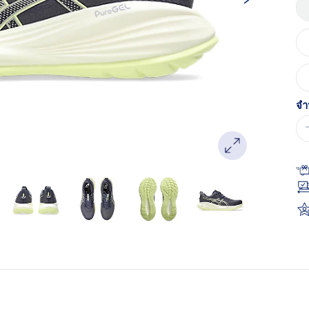
หน
เด
จำ