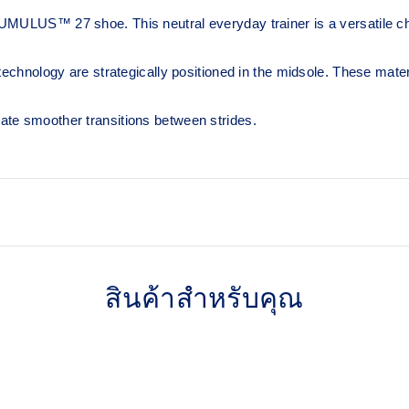
CUMULUS™ 27 shoe. This neutral everyday trainer is a versatile ch
logy are strategically positioned in the midsole. These materia
ate smoother transitions between strides.
PureGEL™ technology
ion and a responsive rebound
Helps provide lightweight cush
สินค้าสำหรับคุณ
FLUIDRIDE™ outsole
Helps create smoother stride
The sockliner is produced w
water usage by approximate