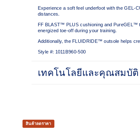
Experience a soft feel underfoot with the GEL-
distances.
FF BLAST™ PLUS cushioning and PureGEL™ techno
energized toe-off during your training.​
Additionally, the FLUIDRIDE™ outsole helps cre
Style #:
1011B960-500
เทคโนโลยีและคุณสมบัติ
FF BLAST™ PLUS technology
Cushioning provides lightweight impact absorpt
Engineered mesh upper
Helps improve breathability and comfort
สินค้าลดราคา
Reflective details
Designed to help improve visibility