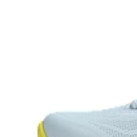
At least 75% of the shoe's main upper materi
content to reduce waste and carbon emissio
Knit heel pull tab