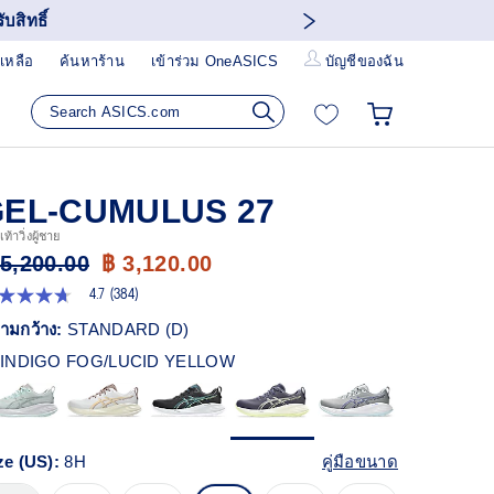
บสิทธิ์
เหลือ
ค้นหาร้าน
เข้าร่วม OneASICS
บัญชีของฉัน
GEL-CUMULUS 27
ท้าวิ่งผู้ชาย
 5,200.00
฿ 3,120.00
4.7
(384)
7
ก
ามกว้าง:
STANDARD (D)
ว
INDIGO FOG/LUCID YELLOW
า
ะแนน
ี่ย
ead
4
ze (US):
8H
คู่มือขนาด
views.
ก์