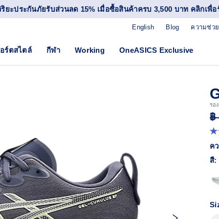
วิริยะประกันภัยรับส่วนลด 15% เมื่อซื้อสินค้าครบ 3,500 บาท คลิกเพื่อรั
English
Blog
ความช่วย
อร์ตสไตล์
กีฬา
Working
OneASICS Exclusive
รองเ
฿
4.
จา
คว
5
ดา
สี:
ค่
ค
เฉล
R
38
Si
Re
ลิง