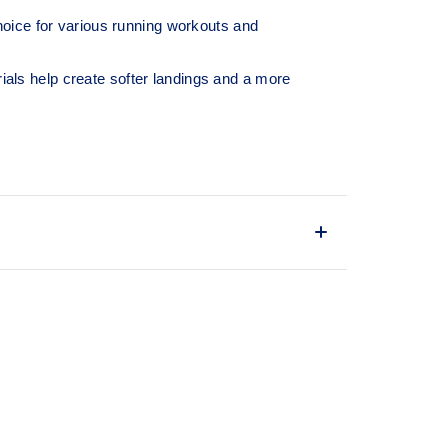
oice for various running workouts and
ls help create softer landings and a more
ioning and softer landings
s
ith the solution dyeing process that reduces
ly 33% and carbon emissions by