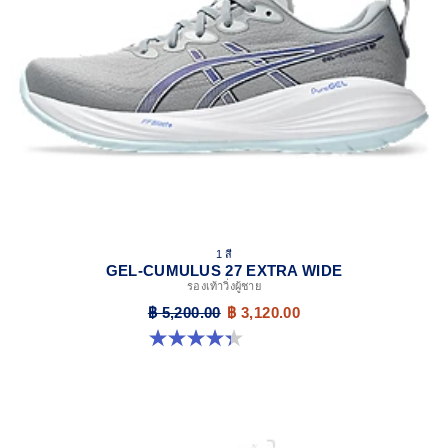
Reflective details
Designed to help improve visibility in low-light settings.
At least 50% of the shoe's main upper material is made
with recycled content to reduce waste and carbon
emissions.
The sockliner is produced with the solution dyeing
process that reduces water usage by approximately
33% and carbon emissions by approximately 45%
compared to the conventional dyeing technology.
Extra wide fit
1 สี
GEL-CUMULUS 27 EXTRA WIDE
รองเท้าวิ่งผู้ชาย
฿ 5,200.00
฿ 3,120.00
4.3 จาก 5 ดาว 9 รีวิว