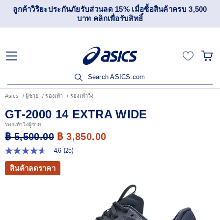
เข้าร่วม OneASICS™ เพื่อสะสมคะแนน และสิทธิพิเศษสำหรับ
สมาชิกเท่านั้น สมัครเลย
Search ASICS.com
Asics
ผู้ชาย
รองเท้า
รองเท้าวิ่ง
GT-2000 14 EXTRA WIDE
รองเท้าวิ่งผู้ชาย
฿ 5,500.00
฿ 3,850.00
4.6
(25)
4.6
จาก
สินค้าลดราคา
5
ดาว
ค่า
คะแนน
เฉลี่ย
Read
25