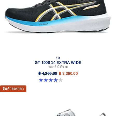
3D GUIDANCE SYSTEM™
Adaptive, on-demand stability system achieved through
platform geometry and controlled deformation.
Rearfoot PureGEL™ technology
Softer, updated version of our GEL™ technology.
Approximately 65% softer vs standard GEL™ technology.
FF BLAST™ MAX cushioning
One of our most energetic midsole foams that's
complemented with cloud-like softness and a responsive
energy return in each step.
1 สี
OrthoLite™ X-30 sockliner
GT-1000 14 EXTRA WIDE
รองเท้าวิ่งผู้ชาย
Sockliner that provides cushioning performance and
moisture management for a cooler, dryer environment.
฿ 4,200.00
฿ 3,360.00
4.0 จาก 5 ดาว 6 รีวิว
AHARPLUS™ heel plug rubber
ASICS' pinnacle high abrasion resistant rubber located in
สินค้าลดราคา
the heel area that is approximately three times more durable
than standard outsole rubbers.
AHAR™ LO outsole rubber
A lower-density rubber placed in key areas of the outsole for
reliable grip and traction without sacrificing durability.