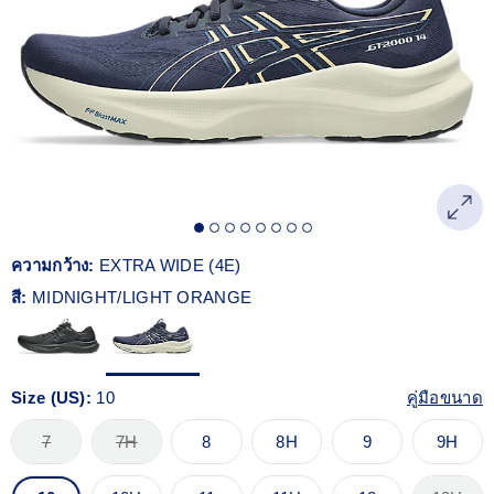
Reviews.
ลิงก์
หน้า
เดียวกัน
ความกว้าง:
EXTRA WIDE (4E)
สี:
MIDNIGHT/LIGHT ORANGE
Size (US):
10
คู่มือขนาด
7
7H
8
8H
9
9H