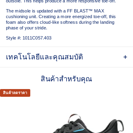
outsole. This helps produce a more responsive toe-off.
The midsole is updated with a FF BLAST™ MAX
cushioning unit. Creating a more energized toe-off, this
foam also offers cloud-like softness during the landing
phase of your stride. ​
Style #:
1011C057.403
เทคโนโลยีและคุณสมบัติ
Woven mesh upper
A lightweight mesh material helps reduce the need for
สินค้าสำหรับคุณ
additional overlays.
Asymmetric tongue wing
สินค้าลดราคา
A tongue feature that provides a comfortable and secure
feel around the midfoot while reducing tongue movement.
Trampoline outsole pod
Our outsole and midsole design that captures more energy
return for an enhanced foam bouncing effect during toe-off.