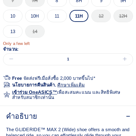
7
7H
8
8H
9
9H
10
10H
11
11H
12
12H
13
14
Only a few left
จำนวน:
Free
จัดส่งฟรีเมื่อสั่งซื้อ 2,000 บาทขึ้นไป*
นโยบายการคืนสินค้า.
ศีกษาเพิ่มเติม
เข้าร่วม OneASICS™
เพื่อสะสมคะแนน และสิทธิพิเศษ
สำหรับสมาชิกเท่านั้น
คำอธิบาย
The GLIDERIDE™ MAX 2 (Wide) shoe offers a smooth and
balanced ride, so you can effortlessly glide through your