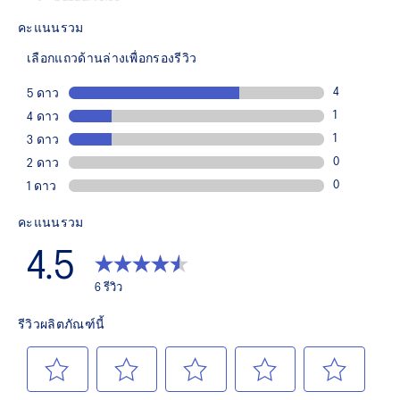
helps reduce ankle flexion and absorb shock to help you run
easier and longer.
FF BLAST™ PLUS cushioning
Midsole foam that provides a blend of cloud like cushioning
and a responsive ride that is lighter than FF BLAST™.
FF BLAST MAX™ cushioning
One of our most energetic midsole foams that's
complemented with cloud-like softness and a responsive
energy return in each step.
EVA sockliner
Sockliner that provides cushioning performance.
HYBRID ASICSGRIP™ outsole
Combines ASICSGRIP™ rubber and AHARPLUS™
materials to help provide advanced grip for various terrains
and advanced durability.
Heel pull tab
This heel tab makes the shoe easier and more comfortable
to put on and take off.
Hard press EVA plate