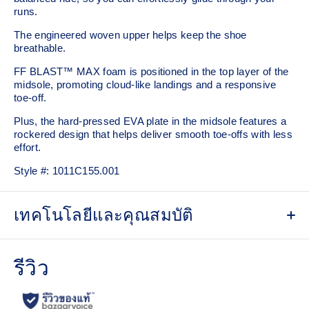
runs.
The engineered woven upper helps keep the shoe
breathable.
FF BLAST™ MAX foam is positioned in the top layer of the
midsole, promoting cloud-like landings and a responsive
toe-off.
Plus, the hard-pressed EVA plate in the midsole features a
rockered design that helps deliver smooth toe-offs with less
effort.
Style #:
1011C155.001
เทคโนโลยีและคุณสมบัติ
Engineered woven upper
Breathable material helps keep your feet dry.
GUIDESOLE™ technology
The curved sole design of our GUIDESOLE technology