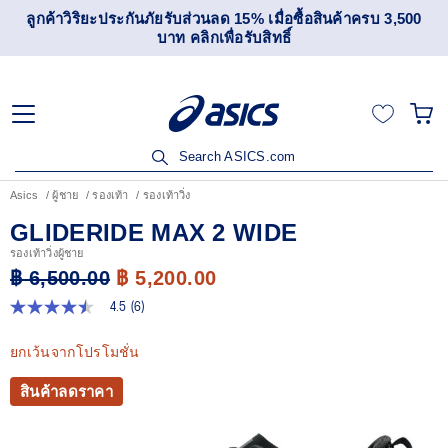
เข้าร่วม OneASICS™ เพื่อสะสมคะแนน และสิทธิพิเศษสำหรับ
สมาชิกเท่านั้น สมัครเลย
Search ASICS.com
Asics
ผู้ชาย
รองเท้า
รองเท้าวิ่ง
GLIDERIDE MAX 2 WIDE
รองเท้าวิ่งผู้ชาย
฿ 6,500.00
฿ 5,200.00
4.5
(6)
4.5
จาก
5
ยกเว้นจากโปรโมชั่น
ดาว
ค่า
สินค้าลดราคา
คะแนน
เฉลี่ย
Read
6