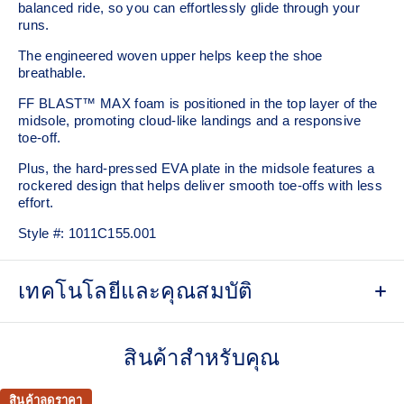
balanced ride, so you can effortlessly glide through your
runs.
The engineered woven upper helps keep the shoe
breathable.
FF BLAST™ MAX foam is positioned in the top layer of the
midsole, promoting cloud-like landings and a responsive
toe-off.
Plus, the hard-pressed EVA plate in the midsole features a
rockered design that helps deliver smooth toe-offs with less
effort.
Style #:
1011C155.001
เทคโนโลยีและคุณสมบัติ
Engineered woven upper
Breathable material helps keep your feet dry.
สินค้าสำหรับคุณ
GUIDESOLE™ technology
The curved sole design of our GUIDESOLE technology
สินค้าลดราคา