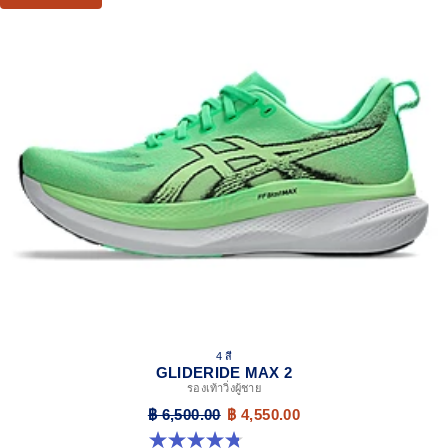
helps reduce ankle flexion and absorb shock to help you run
easier and longer.
FF BLAST™ PLUS cushioning
Midsole foam that provides a blend of cloud like cushioning
and a responsive ride that is lighter than FF BLAST™.
FF BLAST MAX™ cushioning
One of our most energetic midsole foams that's
complemented with cloud-like softness and a responsive
energy return in each step.
EVA sockliner
Sockliner that provides cushioning performance.
HYBRID ASICSGRIP™ outsole
Combines ASICSGRIP™ rubber and AHARPLUS™
materials to help provide advanced grip for various terrains
and advanced durability.
4 สี
Heel pull tab
GLIDERIDE MAX 2
รองเท้าวิ่งผู้ชาย
This heel tab makes the shoe easier and more comfortable
to put on and take off.
฿ 6,500.00
฿ 4,550.00
4.8 จาก 5 ดาว 15 รีวิว
Hard press EVA plate