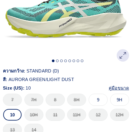
Reviews.
ลิงก์
หน้า
เดียวกัน
ความกว้าง:
STANDARD (D)
สี:
AURORA GREEN/LIGHT DUST
Size (US):
10
คู่มือขนาด
7
7H
8
8H
9
9H
10
10H
11
11H
12
12H
13
14