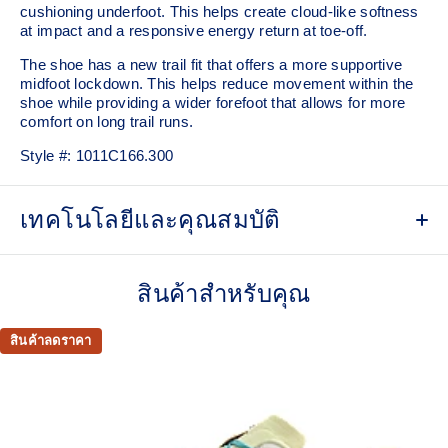
cushioning underfoot. This helps create cloud-like softness
at impact and a responsive energy return at toe-off.
The shoe has a new trail fit that offers a more supportive
midfoot lockdown. This helps reduce movement within the
shoe while providing a wider forefoot that allows for more
comfort on long trail runs.
Style #:
1011C166.300
เทคโนโลยีและคุณสมบัติ
Engineered mesh upper
A lightweight, breathable mesh material helps reduce the
สินค้าสำหรับคุณ
need for additional overlays.
Lace band
สินค้าลดราคา
Elastic stap on the tongue of the shoe where you can tuck
your shoe laces to prevent them from coming untied.
FF BLAST™ MAX cushioning
One of our most energetic midsole foams that's