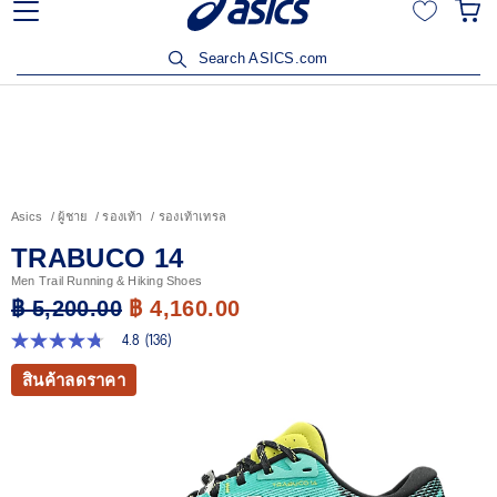
ลด 15% เมื่อซื้อสินค้าครบ 3,500
เข้าร่วม OneASICS™ เพื่อส
พื่อรับสิทธิ์
สมาชิกเท่า
Search ASICS.com
Asics
ผู้ชาย
รองเท้า
รองเท้าเทรล
TRABUCO 14
Men Trail Running & Hiking Shoes
฿ 5,200.00
฿ 4,160.00
4.8
(136)
4.8
จาก
สินค้าลดราคา
5
ดาว
ค่า
คะแนน
เฉลี่ย
Read
136