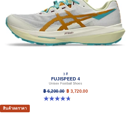
complemented with cloud-like softness and a responsive
energy return in each step.
Rock protection plate
Features a flexible design that helps shield your foot from
rocks and rugged terrain.
ASICSGRIP™ outsole rubber
ASICS proprietary outsole that provides advanced grip on a
variety of terrain.
Vegan-friendly design.
New trail-specific fit.
3 สี
The sockliner is produced with the solution dyeing
FUJISPEED 4
process that reduces water usage by approximately
Unisex Football Shoes
33% and carbon emissions by approximately 45%
฿ 6,200.00
฿ 3,720.00
compared to the conventional dyeing technology.
4.7 จาก 5 ดาว 67 รีวิว
สินค้าลดราคา