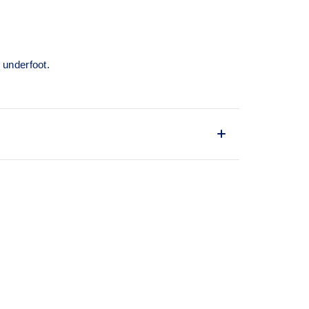
 underfoot.
 and advanced energy savings
r
rious terrains
fficient ride