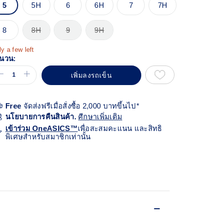
้า
5
5H
6
6H
7
7H
ียวกัน
8
8H
9
9H
y a few left
นวน:
เพิ่มลงรถเข็น
Free
จัดส่งฟรีเมื่อสั่งซื้อ 2,000 บาทขึ้นไป*
นโยบายการคืนสินค้า.
ศีกษาเพิ่มเติม
เข้าร่วม OneASICS™
เพื่อสะสมคะแนน และสิทธิ
พิเศษสำหรับสมาชิกเท่านั้น