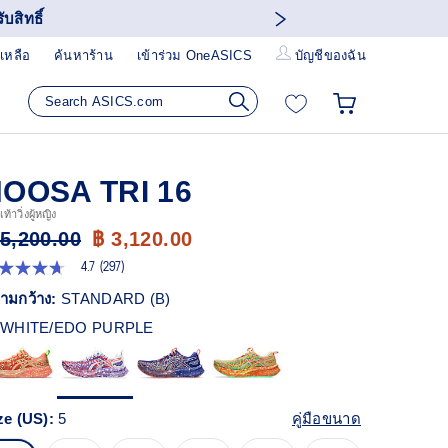
บสิทธิ์
เหลือ
ค้นหาร้าน
เข้าร่วม OneASICS
บัญชีของฉัน
OOSA TRI 16
ท้าวิ่งผู้หญิง
 5,200.00
฿ 3,120.00
4.7
(297)
7
ก
ามกว้าง:
STANDARD (B)
ว
WHITE/EDO PURPLE
า
ะแนน
ี่ย
ead
7
ze (US):
5
คู่มือขนาด
views.
ก์