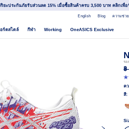
วิริยะประกันภัยรับส่วนลด 15% เมื่อซื้อสินค้าครบ 3,500 บาท คลิกเพื่อรั
English
Blog
ความช่วย
อร์ตสไตล์
กีฬา
Working
OneASICS Exclusive
N
รองเ
฿
4.
จา
คว
5
ดา
สี:
ค่
ค
เฉล
R
29
Si
Re
ลิง