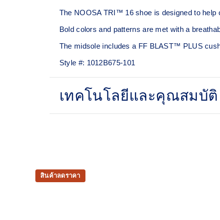
The NOOSA TRI™ 16 shoe is designed to help cr
Bold colors and patterns are met with a breathab
The midsole includes a FF BLAST™ PLUS cushioni
Style #:
1012B675-101
เทคโนโลยีและคุณสมบัติ
FF BLAST™ PLUS cushioning
Our softest cushioning material that's also light
Mesh upper
Improves breathability
สินค้าลดราคา
The sockliner is produced with a solution dy
water usage by approximately 33% and carb
approximately 45% compared to the conventi