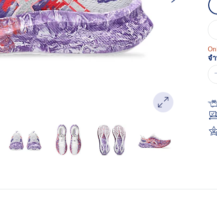
หน
เด
Onl
จำ