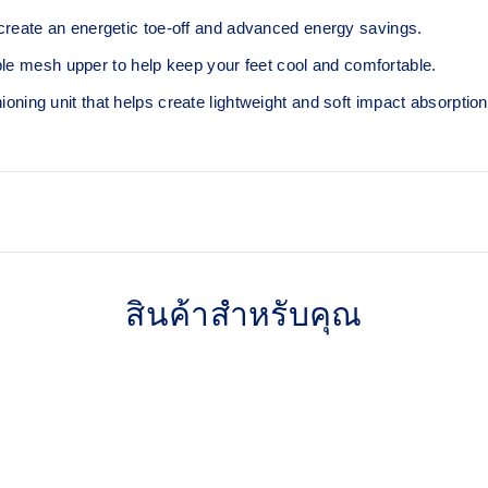
eate an energetic toe-off and advanced energy savings. ​
le mesh upper to help keep your feet cool and comfortable.​
ng unit that helps create lightweight and soft impact absorption
GUIDESOLE™ technology
weight
Helps create smooth toe-offs
สินค้าสำหรับคุณ
ASICSGRIP™ outsole rubbe
Provides advanced grip for va
eing process that reduces
Full-ground contact design
on emissions by
Creates a smoother and more e
onal dyeing technology