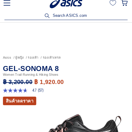
เข้าร่วม OneASICS™ เพื่อสะสมคะแนน และสิทธิพิเศษสำหรับ
สมาชิกเท่านั้น สมัครเลย
Search ASICS.com
Asics
ผู้หญิง
รองเท้า
รองเท้าเทรล
GEL-SONOMA 8
Women Trail Running & Hiking Shoes
฿ 3,200.00
฿ 1,920.00
4.7
(57)
4.7
จาก
สินค้าลดราคา
5
ดาว
ค่า
คะแนน
เฉลี่ย
Read
57