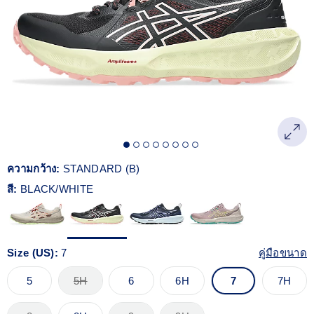
Reviews.
ลิงก์
หน้า
เดียวกัน
ความกว้าง:
STANDARD (B)
สี:
BLACK/WHITE
Size (US):
7
คู่มือขนาด
5
5H
6
6H
7
7H