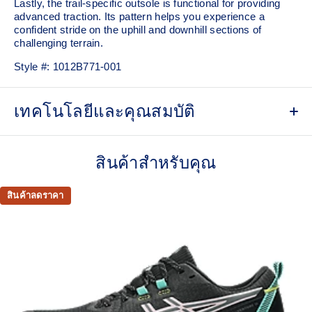
Lastly, the trail-specific outsole is functional for providing
advanced traction. Its pattern helps you experience a
confident stride on the uphill and downhill sections of
challenging terrain.
Style #:
1012B771-001
เทคโนโลยีและคุณสมบัติ
Engineered mesh upper
Helps improve breathability
สินค้าสำหรับคุณ
The sockliner is produced with the solution dyeing
process that reduces water usage by approximately
สินค้าลดราคา
33% and carbon emissions by approximately 45%
compared to the conventional dyeing technology
AMPLIFOAM™ PLUS technology
Cushioning helps create a soft and flexible feeling underfoot
Rearfoot GEL™ technology
Improves impact absorption and creates a softer feeling at
footstrike