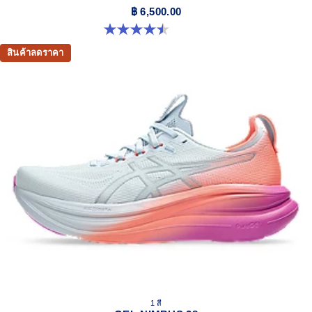
At least 75% of the shoe's main upper material is made
฿ 6,500.00
with recycled content to reduce waste and carbon
4.5 จาก 5 ดาว 14 รีวิว
emissions.
สินค้าลดราคา
The sockliner is produced with the solution dyeing
process that reduces water usage by approximately
33% and carbon emissions by approximately 45%
compared to the conventional dyeing technology.
1 สี