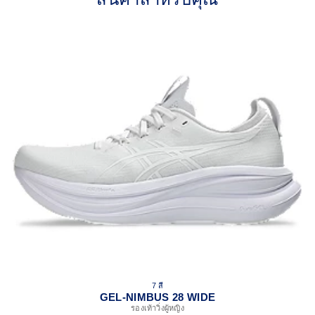
for additional overlays.
PureGEL™ technology
Softer, updated version of our GEL™ technology that
maintains all the acclaimed properties that have made
GEL™ technology famous. Approximately 65% softer vs
standard GEL™ technology.
FF BLAST™ PLUS cushioning
Midsole foam that provides a blend of cloud like cushioning
and a responsive ride that is lighter than FF BLAST™.
OrthoLite™ X-55 sockliner
Premium sockliner that provides cushioning performance
and moisture management for a cooler, dryer environment.
Reflective details
Visibility for enhanced nightime and early-morning reflective
brightness.
HYBRID ASICSGRIP™ outsole
Combines ASICSGRIP™ rubber and AHARPLUS™
7 สี
materials to help provide advanced grip for various terrains
GEL-NIMBUS 28 WIDE
and advanced durability.
รองเท้าวิ่งผู้หญิง