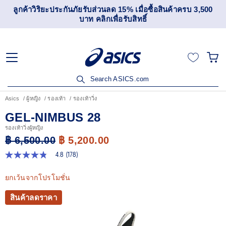
มื่อซื้อสินค้าครบ 3,500
เข้าร่วม OneASICS™ เพื่อสะสมคะแน
ธิ์
สมาชิกเท่านั้น สมั
Search ASICS.com
Asics
ผู้หญิง
รองเท้า
รองเท้าวิ่ง
GEL-NIMBUS 28
รองเท้าวิ่งผู้หญิง
฿ 6,500.00
฿ 5,200.00
4.8
(178)
4.8
จาก
5
ยกเว้นจากโปรโมชั่น
ดาว
ค่า
สินค้าลดราคา
คะแนน
เฉลี่ย
Read
178