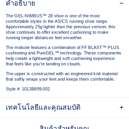
คำอธิบาย
The GEL-NIMBUS™ 28 shoe is one of the most
comfortable styles in the ASICS running shoe range.
Approximately 25g lighter than the previous version, this
shoe continues to offer excellent cushioning to make
running longer distances feel smoother.
The midsole features a combination of FF BLAST™ PLUS
cushioning and PureGEL™ technology. These components
help create a lightweight and soft cushioning experience
that feels like you're landing on clouds.
The upper is constructed with an engineered knit material
that softly wraps your feet and keeps them comfortable.
Style #:
1012B899.002
เทคโนโลยีและคุณสมบัติ
Engineered knit upper
A lightweight, breathable knit material that reduces the need
สินค้าสำหรับคุณ