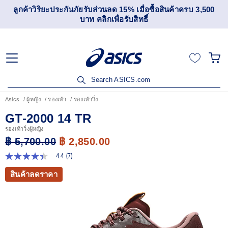
ัยรับส่วนลด 15% เมื่อซื้อสินค้าครบ 3,500
เข้าร่วม OneASICS
บาท คลิกเพื่อรับสิทธิ์
ส
Search ASICS.com
Asics
ผู้หญิง
รองเท้า
รองเท้าวิ่ง
GT-2000 14 TR
รองเท้าวิ่งผู้หญิง
฿ 5,700.00
฿ 2,850.00
4.4
(7)
4.4
จาก
สินค้าลดราคา
5
ดาว
ค่า
คะแนน
เฉลี่ย
Read
7