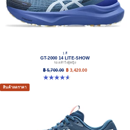
platform geometry and controlled deformation.
Rearfoot PureGEL™ technology
Softer, updated version of our GEL™ technology.
Approximately 65% softer vs standard GEL™ technology.
FF BLAST™ MAX cushioning
One of our most energetic midsole foams that's
complemented with cloud-like softness and a responsive
energy return in each step.
1 สี
OrthoLite™ X-30 sockliner
GT-2000 14 LITE-SHOW
รองเท้าวิ่งผู้หญิง
Sockliner that provides cushioning performance and
moisture management for a cooler, dryer environment.
฿ 5,700.00
฿ 3,420.00
4.6 จาก 5 ดาว 5 รีวิว
AHAR™ LO heel plug rubber
A lower-density rubber placed in key areas of the outsole for
สินค้าลดราคา
reliable grip and traction without sacrificing durability.
Trail specific outsole for added grip
At least 50% of the shoe's main upper material is made
with recycled content to reduce waste and carbon
emissions
The sockliner is produced with the solution dyeing