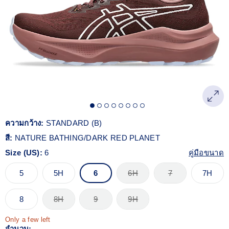
Reviews.
ลิงก์
หน้า
เดียวกัน
ความกว้าง:
STANDARD (B)
สี:
NATURE BATHING/DARK RED PLANET
Size (US):
6
คู่มือขนาด
5
5H
6
6H
7
7H
8
8H
9
9H
Only a few left
จำนวน: