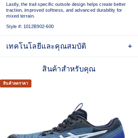
Lastly, the trail specific outsole design helps create better
traction, improved softness, and advanced durability for
mixed terrain.
Style #:
1012B902-600
เทคโนโลยีและคุณสมบัติ
Woven mesh upper
A lightweight, mesh material that reduces the need for
สินค้าสำหรับคุณ
additional overlays.
Asymmetric tongue wing
สินค้าลดราคา
A tongue feature that provides a comfortable and secure
feel around the midfoot while reducing tongue movement.
Trampoline outsole pod
Our outsole and midsole design that captures more energy
return for an enhanced foam bouncing effect during toe-off.
3D GUIDANCE SYSTEM™
Adaptive, on-demand stability system achieved through