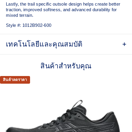
Lastly, the trail specific outsole design helps create better
traction, improved softness, and advanced durability for
mixed terrain.
Style #:
1012B902-600
เทคโนโลยีและคุณสมบัติ
Woven mesh upper
A lightweight, mesh material that reduces the need for
สินค้าสำหรับคุณ
additional overlays.
Asymmetric tongue wing
สินค้าลดราคา
A tongue feature that provides a comfortable and secure
feel around the midfoot while reducing tongue movement.
Trampoline outsole pod
Our outsole and midsole design that captures more energy
return for an enhanced foam bouncing effect during toe-off.
3D GUIDANCE SYSTEM™
Adaptive, on-demand stability system achieved through