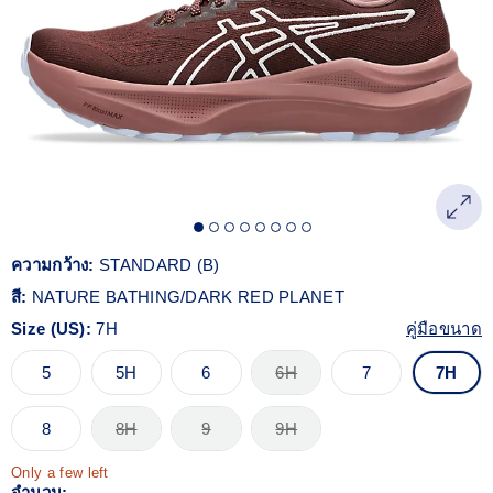
Reviews.
ลิงก์
หน้า
เดียวกัน
ความกว้าง:
STANDARD (B)
สี:
NATURE BATHING/DARK RED PLANET
Size (US):
7H
คู่มือขนาด
5
5H
6
6H
7
7H
8
8H
9
9H
Only a few left
จำนวน: