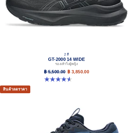
platform geometry and controlled deformation.
Rearfoot PureGEL™ technology
Softer, updated version of our GEL™ technology.
Approximately 65% softer vs standard GEL™ technology.
FF BLAST™ MAX cushioning
One of our most energetic midsole foams that's
complemented with cloud-like softness and a responsive
energy return in each step.
2 สี
OrthoLite™ X-30 sockliner
GT-2000 14 WIDE
รองเท้าวิ่งผู้หญิง
Sockliner that provides cushioning performance and
moisture management for a cooler, dryer environment.
฿ 5,500.00
฿ 3,850.00
4.5 จาก 5 ดาว 13 รีวิว
AHAR™ LO heel plug rubber
A lower-density rubber placed in key areas of the outsole for
สินค้าลดราคา
reliable grip and traction without sacrificing durability.
Trail specific outsole for added grip
At least 50% of the shoe's main upper material is made
with recycled content to reduce waste and carbon
emissions
The sockliner is produced with the solution dyeing