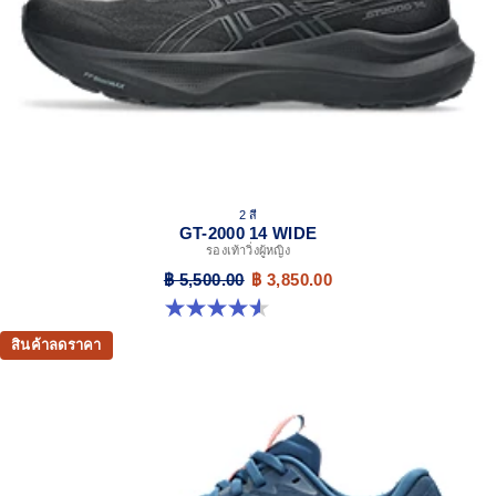
platform geometry and controlled deformation.
Rearfoot PureGEL™ technology
Softer, updated version of our GEL™ technology.
Approximately 65% softer vs standard GEL™ technology.
FF BLAST™ MAX cushioning
One of our most energetic midsole foams that's
complemented with cloud-like softness and a responsive
energy return in each step.
2 สี
OrthoLite™ X-30 sockliner
GT-2000 14 WIDE
รองเท้าวิ่งผู้หญิง
Sockliner that provides cushioning performance and
moisture management for a cooler, dryer environment.
฿ 5,500.00
฿ 3,850.00
4.5 จาก 5 ดาว 13 รีวิว
AHAR™ LO heel plug rubber
A lower-density rubber placed in key areas of the outsole for
สินค้าลดราคา
reliable grip and traction without sacrificing durability.
Trail specific outsole for added grip
At least 50% of the shoe's main upper material is made
with recycled content to reduce waste and carbon
emissions