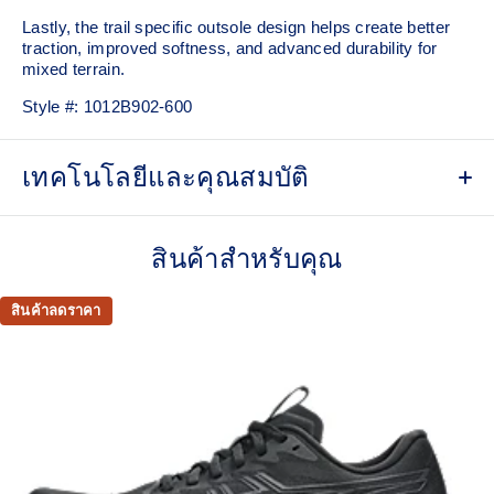
Lastly, the trail specific outsole design helps create better
traction, improved softness, and advanced durability for
mixed terrain.
Style #:
1012B902-600
เทคโนโลยีและคุณสมบัติ
Woven mesh upper
A lightweight, mesh material that reduces the need for
สินค้าสำหรับคุณ
additional overlays.
Asymmetric tongue wing
สินค้าลดราคา
A tongue feature that provides a comfortable and secure
feel around the midfoot while reducing tongue movement.
Trampoline outsole pod
Our outsole and midsole design that captures more energy
return for an enhanced foam bouncing effect during toe-off.
3D GUIDANCE SYSTEM™
Adaptive, on-demand stability system achieved through