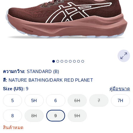
Reviews.
ลิงก์
หน้า
เดียวกัน
ความกว้าง:
STANDARD (B)
สี:
NATURE BATHING/DARK RED PLANET
Size (US):
9
คู่มือขนาด
5
5H
6
6H
7
7H
8
8H
9
9H
สินค้าหมด