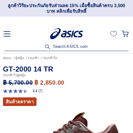
เข้าร่วม OneASICS™ เพื่อสะสมคะแนน และสิทธิพิเศษสำหรับ
สมาชิกเท่านั้น สมัครเลย
Search ASICS.com
Asics
ผู้หญิง
รองเท้า
รองเท้าวิ่ง
GT-2000 14 TR
รองเท้าวิ่งผู้หญิง
฿ 5,700.00
฿ 2,850.00
4.4
(7)
4.4
จาก
สินค้าลดราคา
5
ดาว
ค่า
คะแนน
เฉลี่ย
Read
7