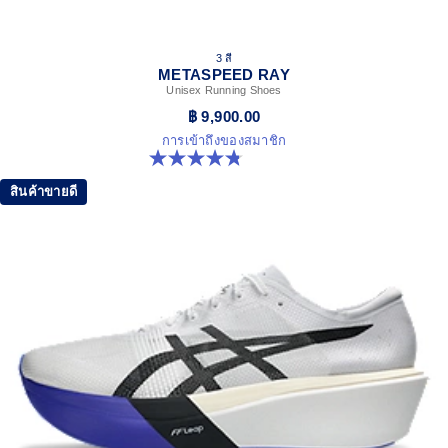
ASICSGRIP™ outsole rubber
ASICS proprietary outsole that provides advanced grip on a
3 สี
variety of terrain.
METASPEED RAY
The sockliner is produced with the solution dyeing
Unisex Running Shoes
process that reduces water usage by approximately
฿ 9,900.00
33% and carbon emissions by approximately 45%
การเข้าถึงของสมาชิก
compared to the conventional dyeing technology
4.8 จาก 5 ดาว 186 รีวิว
สินค้าขายดี