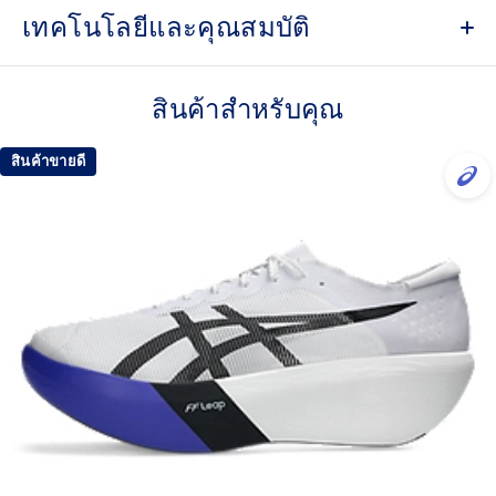
เทคโนโลยีและคุณสมบัติ
MOTION WRAP™ 3.0 upper
A lightweight technical engineered woven material that helps
สินค้าสำหรับคุณ
lock the foot onto the shoes platform.
FF LEAP™ cushioning
สินค้าขายดี
This midsole foam is super bouncy and lightweight. It's
designed to help provide a higher energy return and better
cushioning under the forefoot area.
FF TURBO™ PLUS cushioning
This midsole foam is extremely lightweight and bouncier
than FF TURBO™ cushioning. It's designed for an even
more advanced energy return and cushioning experience
during your run.
Curved sole design helps runners conserve more
energy in each step
Carbon plate
A plate that helps you conserve energy by preventing heel
drop while generating forward propulsion.