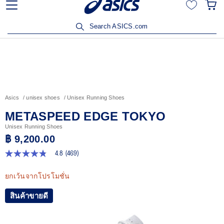
เข้าร่วม OneASICS™ เพื่อสะสมคะแนน และสิทธิพิเศษสำหรับ
สมาชิกเท่านั้น สมัครเลย
Search ASICS.com
Asics
unisex shoes
Unisex Running Shoes
METASPEED EDGE TOKYO
Unisex Running Shoes
฿ 9,200.00
4.8
(469)
4.8
จาก
5
ยกเว้นจากโปรโมชั่น
ดาว
ค่า
สินค้าขายดี
คะแนน
เฉลี่ย
Read
469