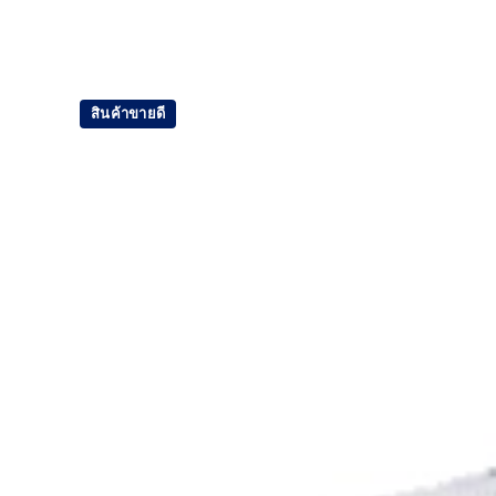
A lightweight technical engineered woven materia
the shoes platform.
FF TURBO™ PLUS cushioning
This midsole foam is extremely lightweight a
สินค้าขายดี
cushioning. It's designed for an even more adv
cushioning experience during your run.
Carbon plate
A plate that helps you conserve energy by preve
generating forward propulsion.
The sockliner is produced with the solution 
water usage by approximately 33% and carb
approximately 45% compared to the conventi