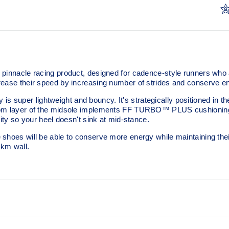
e racing product, designed for cadence-style runners who are lo
rease their speed by increasing number of strides and conserve e
super lightweight and bouncy. It's strategically positioned in the
ttom layer of the midsole implements FF TURBO™ PLUS cushioning
lity so your heel doesn't sink at mid-stance.
shoes will be able to conserve more energy while maintaining their 
0km wall.
FF LEAP™ cushioning