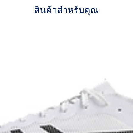
l that helps lock the foot onto
This midsole foam is super bou
สินค้าสำหรับคุณ
provide a higher energy return
Curved sole design helps r
nd bouncier than FF TURBO™
anced energy return and
ASICSGRIP™ outsole rubbe
nting heel drop while
ASICS proprietary outsole that
dyeing process that reduces
on emissions by
onal dyeing technology