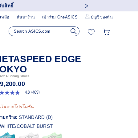
บสิทธิ์
เหลือ
ค้นหาร้าน
เข้าร่วม OneASICS
บัญชีของฉัน
METASPEED EDGE
TOKYO
sex Running Shoes
 9,200.00
4.8
(469)
8
ก
เว้นจากโปรโมชั่น
ว
า
ามกว้าง:
STANDARD (D)
ะแนน
ี่ย
WHITE/COBALT BURST
ead
9