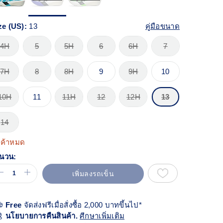
views.
ก์
้า
ียวกัน
ze (US):
13
คู่มือขนาด
4H
5
5H
6
6H
7
7H
8
8H
9
9H
10
10H
11
11H
12
12H
13
14
นค้าหมด
นวน:
เพิ่มลงรถเข็น
Free
จัดส่งฟรีเมื่อสั่งซื้อ 2,000 บาทขึ้นไป*
นโยบายการคืนสินค้า.
ศีกษาเพิ่มเติม