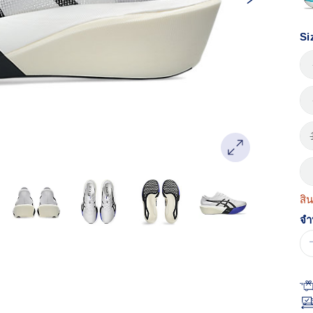
Re
ลิง
หน
เด
Si
สิ
จำ