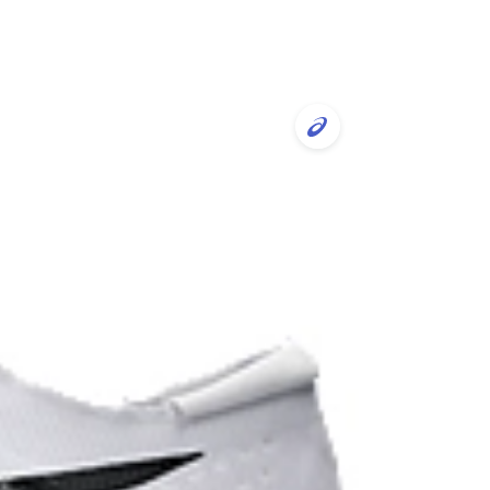
ncy and lightweight. It's designed to help
 and better cushioning under the forefoot area.
unners conserve more energy in each step
r
 provides advanced grip on a variety of terrain.