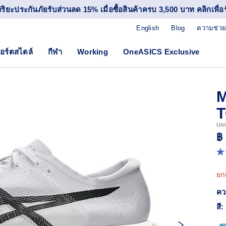
วิริยะประกันภัยรับส่วนลด 15% เมื่อซื้อสินค้าครบ 3,500 บาท คลิกเพื่อรั
English
Blog
ความช่วย
อร์ตสไตล์
กีฬา
Working
OneASICS Exclusive
Uni
฿
4.
จา
5
ยก
ดา
ค่
คว
ค
เฉล
สี:
R
46