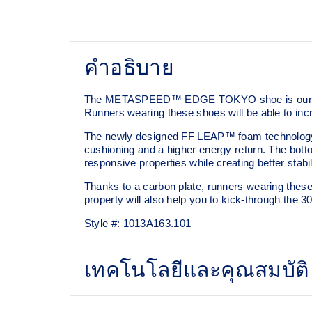
คำอธิบาย
The METASPEED™ EDGE TOKYO shoe is our pinnacl
Runners wearing these shoes will be able to inc
The newly designed FF LEAP™ foam technology is 
cushioning and a higher energy return. The bo
responsive properties while creating better stabi
Thanks to a carbon plate, runners wearing these 
property will also help you to kick-through the 3
Style #:
1013A163.101
เทคโนโลยีและคุณสมบัติ
MOTION WRAP™ 3.0 upper