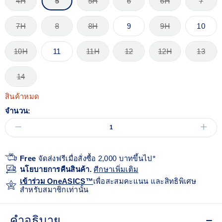
4H
5
5H
6
6H
7
7H
8
8H
9
9H
10
10H
11
11H
12
12H
13
14
สินค้าหมด
จำนวน:
Free
จัดส่งฟรีเมื่อสั่งซื้อ 2,000 บาทขึ้นไป*
นโยบายการคืนสินค้า.
ศีกษาเพิ่มเติม
เข้าร่วม OneASICS™
เพื่อสะสมคะแนน และสิทธิพิเศษ
สำหรับสมาชิกเท่านั้น
คำอธิบาย