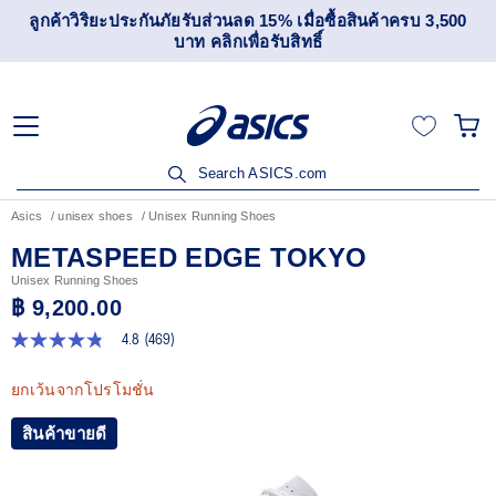
เข้าร่วม OneASICS™ เพื่อสะสมคะแนน และสิทธิพิเศษสำหรับ
สมาชิกเท่านั้น สมัครเลย
Search ASICS.com
Asics
unisex shoes
Unisex Running Shoes
METASPEED EDGE TOKYO
Unisex Running Shoes
฿ 9,200.00
4.8
(469)
4.8
จาก
5
ยกเว้นจากโปรโมชั่น
ดาว
ค่า
สินค้าขายดี
คะแนน
เฉลี่ย
Read
469