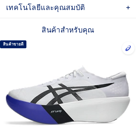
เทคโนโลยีและคุณสมบัติ
MOTION WRAP™ 3.0 upper
A lightweight technical engineered woven material that helps
สินค้าสำหรับคุณ
lock the foot onto the shoes platform.
FF LEAP™ cushioning
สินค้าขายดี
This midsole foam is super bouncy and lightweight. It's
designed to help provide a higher energy return and better
cushioning under the forefoot area.
FF TURBO™ PLUS cushioning
This midsole foam is extremely lightweight and bouncier
than FF TURBO™ cushioning. It's designed for an even
more advanced energy return and cushioning experience
during your run.
Curved sole design helps runners conserve more
energy in each step
Carbon plate
A plate that helps you conserve energy by preventing heel
drop while generating forward propulsion.