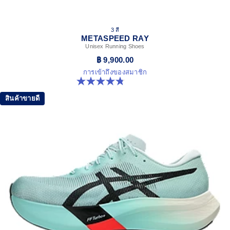
ASICSGRIP™ outsole rubber
ASICS proprietary outsole that provides advanced grip on a
3 สี
variety of terrain.
METASPEED RAY
The sockliner is produced with the solution dyeing
Unisex Running Shoes
process that reduces water usage by approximately
฿ 9,900.00
33% and carbon emissions by approximately 45%
การเข้าถึงของสมาชิก
compared to the conventional dyeing technology
4.8 จาก 5 ดาว 186 รีวิว
สินค้าขายดี