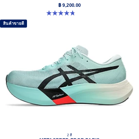
process that reduces water usage by approximately
฿ 9,200.00
33% and carbon emissions by approximately 45%
4.8 จาก 5 ดาว 349 รีวิว
compared to the conventional dyeing technology
สินค้าขายดี
2 สี