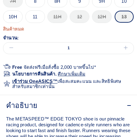
7H
8
8H
9
9H
10
10H
11
11H
12
12H
13
สินค้าหมด
จำนวน:
Free
จัดส่งฟรีเมื่อสั่งซื้อ 2,000 บาทขึ้นไป*
นโยบายการคืนสินค้า.
ศีกษาเพิ่มเติม
เข้าร่วม OneASICS™
เพื่อสะสมคะแนน และสิทธิพิเศษ
สำหรับสมาชิกเท่านั้น
คำอธิบาย
The METASPEED™ EDGE TOKYO shoe is our pinnacle
racing product, designed for cadence-style runners who are
looking to start fast and finish faster. Runners wearing these
shoes will be able to increase their speed by increasing