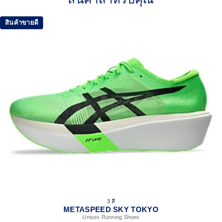
lock the foot onto the shoes platform.
FF LEAP™ cushioning
สินค้าขายดี
This midsole foam is super bouncy and lightweight. It's
designed to help provide a higher energy return and better
cushioning under the forefoot area.
FF TURBO™ PLUS cushioning
This midsole foam is extremely lightweight and bouncier
than FF TURBO™ cushioning. It's designed for an even
more advanced energy return and cushioning experience
during your run.
Curved sole design helps runners conserve more
energy in each step
Carbon plate
A plate that helps you conserve energy by preventing heel
drop while generating forward propulsion.
ASICSGRIP™ outsole rubber
ASICS proprietary outsole that provides advanced grip on a
3 สี
variety of terrain.
METASPEED SKY TOKYO
The sockliner is produced with the solution dyeing
Unisex Running Shoes