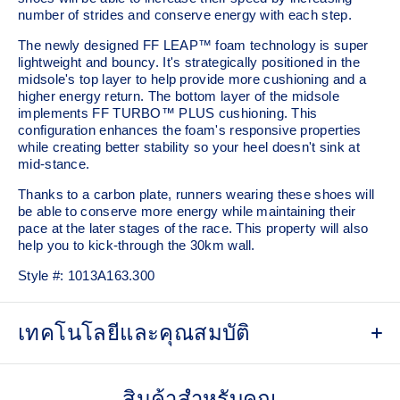
number of strides and conserve energy with each step.
The newly designed FF LEAP™ foam technology is super
lightweight and bouncy. It's strategically positioned in the
midsole's top layer to help provide more cushioning and a
higher energy return. The bottom layer of the midsole
implements FF TURBO™ PLUS cushioning. This
configuration enhances the foam's responsive properties
while creating better stability so your heel doesn't sink at
mid-stance.
Thanks to a carbon plate, runners wearing these shoes will
be able to conserve more energy while maintaining their
pace at the later stages of the race.​ This property will also
help you to kick-through the 30km wall.
Style #:
1013A163.300
เทคโนโลยีและคุณสมบัติ
MOTION WRAP™ 3.0 upper
A lightweight technical engineered woven material that helps
สินค้าสำหรับคุณ