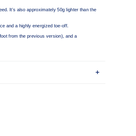
. It's also approximately 50g lighter than the
 and a highly energized toe-off.
oot from the previous version), and a
s your foot throughout each step and propels
 conserve energy.
ng
blend of cloud like cushioning and a responsive
BLAST™.