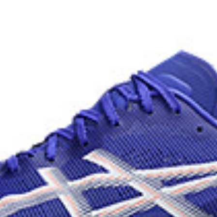
At least 75% of the shoe’s 
materials to reduce waste a
 grip on a variety of terrain.
dyeing process that reduces
on emissions by
onal dyeing technology.