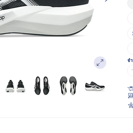
หน
เด
จำ