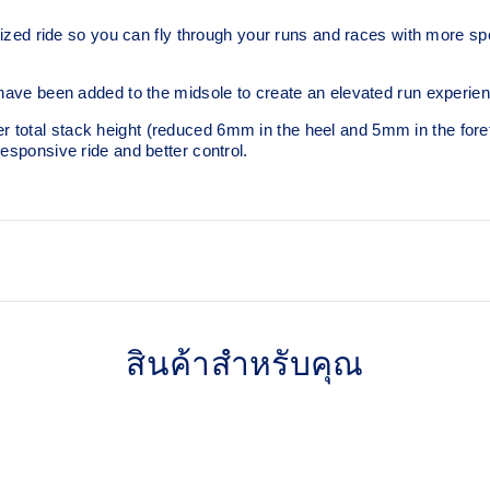
ride so you can fly through your runs and races with more speed
een added to the midsole to create an elevated run experience
total stack height (reduced 6mm in the heel and 5mm in the foref
esponsive ride and better control.
Full-length carbon plate
duce the need for additional
A responsive plate that guide
สินค้าสำหรับคุณ
your foot forward helping you
FF BLAST™ PLUS cushioni
lighter and 13% more
Midsole foam that provides a 
ride that is lighter than FF 