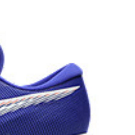
main upper material is made with recycled
nd carbon emissions.