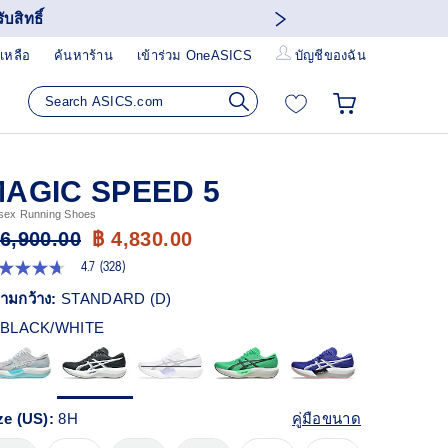
บสิทธิ์
เหลือ
ค้นหาร้าน
เข้าร่วม OneASICS
บัญชีของฉัน
AGIC SPEED 5
sex Running Shoes
 6,900.00
฿ 4,830.00
4.7
(328)
7
ก
ามกว้าง:
STANDARD (D)
ว
BLACK/WHITE
า
ะแนน
ี่ย
ead
8
ze (US):
8H
คู่มือขนาด
views.
ก์