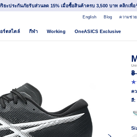
วิริยะประกันภัยรับส่วนลด 15% เมื่อซื้อสินค้าครบ 3,500 บาท คลิกเพื่อรั
English
Blog
ความช่วย
อร์ตสไตล์
กีฬา
Working
OneASICS Exclusive
M
Uni
฿
4.
จา
คว
5
ดา
สี:
ค่
ค
เฉล
R
32
Si
Re
ลิง