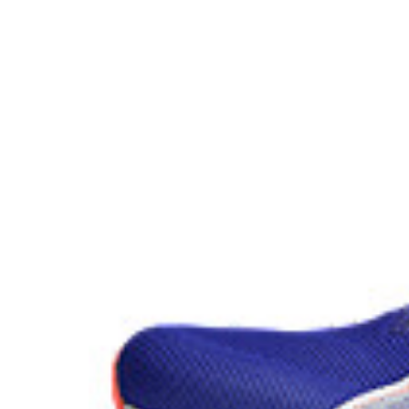
ASICSGRIP™ outsole rubber
ASICS proprietary outsole that provides advanced
The sockliner is produced with the solution 
water usage by approximately 33% and carb
approximately 45% compared to the conventi