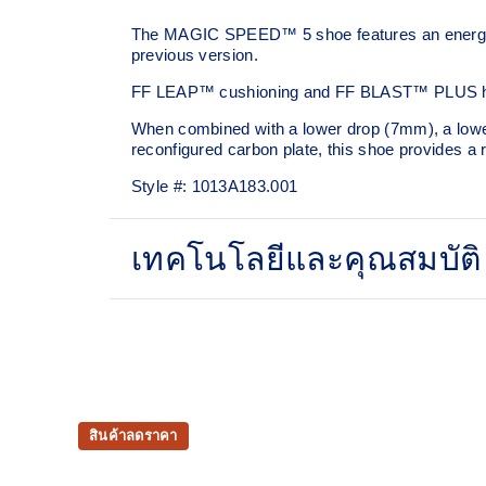
The MAGIC SPEED™ 5 shoe features an energized 
previous version.
FF LEAP™ cushioning and FF BLAST™ PLUS have b
When combined with a lower drop (7mm), a lower 
reconfigured carbon plate, this shoe provides a r
Style #:
1013A183.001
เทคโนโลยีและคุณสมบัติ
Engineered mesh upper
A lightweight, breathable mesh material helps re
overlays.
FF LEAP™ cushioning
Our lightest and bounciest material that’s 33% 
สินค้าลดราคา
responsive than FF BLAST™ technology.