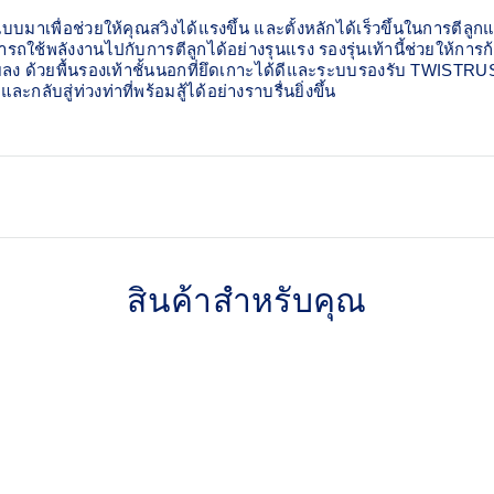
เพื่อช่วยให้คุณสวิงได้แรงขึ้น และตั้งหลักได้เร็วขึ้นในการตีลูกแต่
ถใช้พลังงานไปกับการตีลูกได้อย่างรุนแรง ​ รองรุ่นเท้านี้ช่วยให้การก
้อยลง ด้วยพื้นรองเท้าชั้นนอกที่ยึดเกาะได้ดีและระบบรองรับ TWIS
ละกลับสู่ท่วงท่าที่พร้อมสู้ได้อย่างราบรื่นยิ่งขึ้น
Forefoot GEL™ technology
rption
Improves impact absorption and
สินค้าสำหรับคุณ
PGUARD™ technology
Helps increase durability in t
AHARPLUS™ rubber outso
Improves durability
dyeing process that reduces
on emissions by