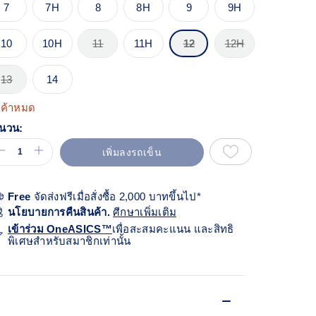
้า
7
7H
8
8H
9
9H
ียวกัน
10
10H
11
11H
12
12H
13
14
นค้าหมด
นวน:
เพิ่มลงรถเข็น
Free
จัดส่งฟรีเมื่อสั่งซื้อ 2,000 บาทขึ้นไป*
นโยบายการคืนสินค้า.
ศีกษาเพิ่มเติม
เข้าร่วม OneASICS™
เพื่อสะสมคะแนน และสิทธิ
พิเศษสำหรับสมาชิกเท่านั้น