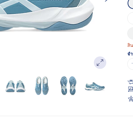
หน
เด
สิ
จำ