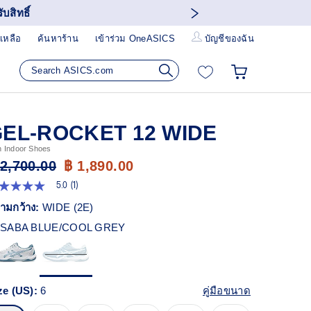
บสิทธิ์
เหลือ
ค้นหาร้าน
เข้าร่วม OneASICS
บัญชีของฉัน
EL-ROCKET 12 WIDE
 Indoor Shoes
 2,700.00
฿ 1,890.00
5.0
(1)
0
ก
ามกว้าง:
WIDE (2E)
ว
SABA BLUE/COOL GREY
า
ะแนน
ี่ย
ead
ze (US):
6
คู่มือขนาด
views.
ก์