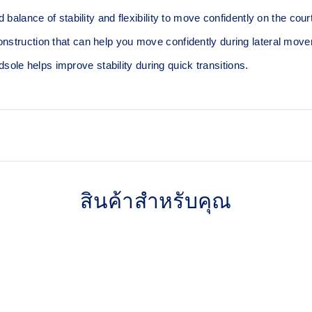
ce of stability and flexibility to move confidently on the court​
onstruction that can help you move confidently during lateral mov
le helps improve stability during quick transitions.
GEL™ technology
Shock-attenuating material pla
สินค้าสำหรับคุณ
and shock absorption
Flex grooves in the outsole 