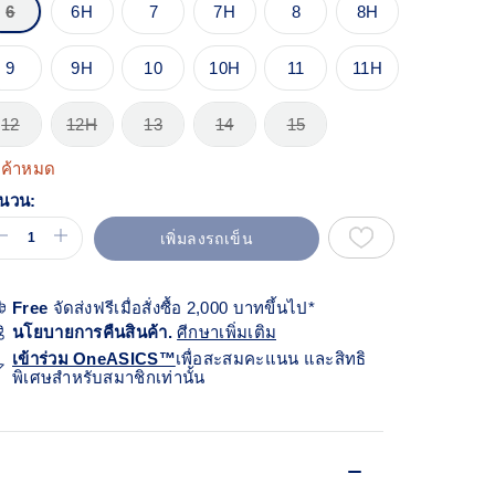
้า
6
6H
7
7H
8
8H
ียวกัน
9
9H
10
10H
11
11H
12
12H
13
14
15
นค้าหมด
นวน:
เพิ่มลงรถเข็น
Free
จัดส่งฟรีเมื่อสั่งซื้อ 2,000 บาทขึ้นไป*
นโยบายการคืนสินค้า.
ศีกษาเพิ่มเติม
เข้าร่วม OneASICS™
เพื่อสะสมคะแนน และสิทธิ
พิเศษสำหรับสมาชิกเท่านั้น