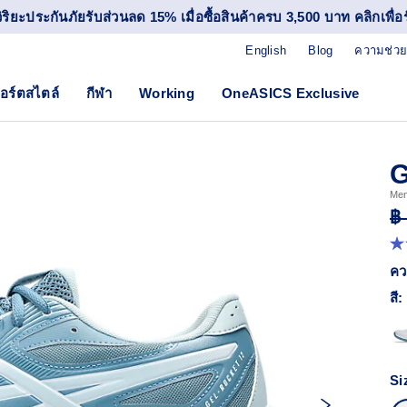
วิริยะประกันภัยรับส่วนลด 15% เมื่อซื้อสินค้าครบ 3,500 บาท คลิกเพื่อรั
English
Blog
ความช่วย
อร์ตสไตล์
กีฬา
Working
OneASICS Exclusive
G
Men
฿
5.
จา
คว
5
ดา
สี:
ค่
ค
เฉล
R
1
Si
Re
ลิง