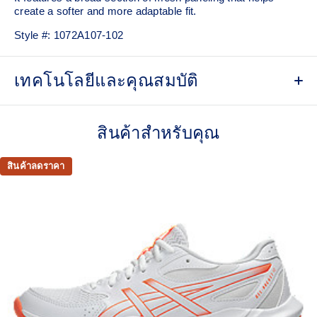
create a softer and more adaptable fit.
Style #:
1072A107-102
เทคโนโลยีและคุณสมบัติ
Breathable mesh underlays
สินค้าสำหรับคุณ
The sockliner is produced with the solution dyeing
process that reduces water usage by approximately
33% and carbon emissions by approximately 45%
สินค้าลดราคา
compared to the conventional dyeing technology