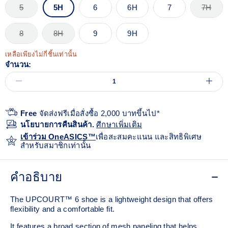
5
5H
6
6H
7
7H
8
8H
9
9H
เหลือเพียงไม่กี่ชิ้นเท่านั้น
จำนวน:
Free
จัดส่งฟรีเมื่อสั่งซื้อ 2,000 บาทขึ้นไป*
นโยบายการคืนสินค้า.
ศีกษาเพิ่มเติม
เข้าร่วม OneASICS™
เพื่อสะสมคะแนน และสิทธิพิเศษ
สำหรับสมาชิกเท่านั้น
คำอธิบาย
The UPCOURT™ 6 shoe is a lightweight design that offers
flexibility and a comfortable fit. ​
It features a broad section of mesh paneling that helps