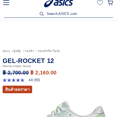
เข้าร่วม OneASICS™ เพื่อสะสมคะแนน และสิทธิพิเศษสำหรับ
สมาชิกเท่านั้น สมัครเลย
Search ASICS.com
Asics
ผู้หญิง
รองเท้า
รองเท้ากีฬาในร่ม
GEL-ROCKET 12
Women Indoor Shoes
฿ 2,700.00
฿ 2,160.00
4.8
(151)
4.8
จาก
สินค้าลดราคา
5
ดาว
ค่า
คะแนน
เฉลี่ย
Read
151