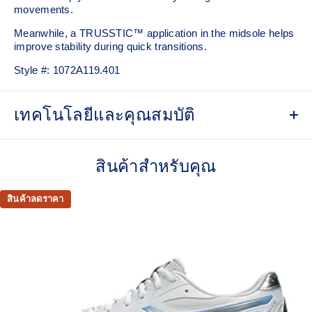
movements.
Meanwhile, a TRUSSTIC™ application in the midsole helps
improve stability during quick transitions.
Style #:
1072A119.401
เทคโนโลยีและคุณสมบัติ
Breathable mesh upper
สินค้าสำหรับคุณ
GEL™ technology
Shock-attenuating material placed in the midsole of the
shoe for cushioning and shock absorption
สินค้าลดราคา
TRUSSTIC™ technology improves stability
Flex grooves in the outsole improve flexibility