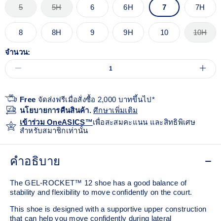
5
5H
6
6H
7
7H
8
8H
9
9H
10
10H
จำนวน:
Free
จัดส่งฟรีเมื่อสั่งซื้อ 2,000 บาทขึ้นไป*
นโยบายการคืนสินค้า.
ศีกษาเพิ่มเติม
เข้าร่วม OneASICS™
เพื่อสะสมคะแนน และสิทธิพิเศษ
สำหรับสมาชิกเท่านั้น
คำอธิบาย
The GEL-ROCKET™ 12 shoe has a good balance of
stability and flexibility to move confidently on the court​.
This shoe is designed with a supportive upper construction
that can help you move confidently during lateral