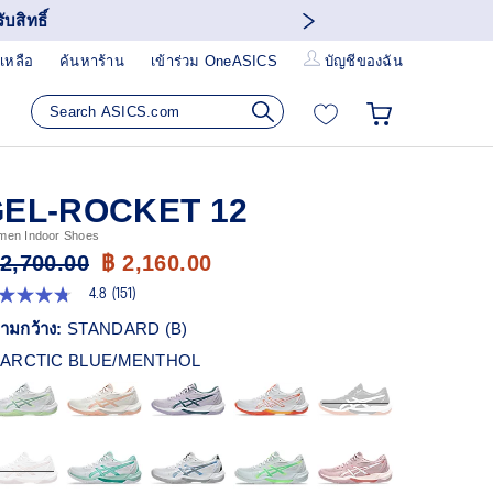
บสิทธิ์
เหลือ
ค้นหาร้าน
เข้าร่วม OneASICS
บัญชีของฉัน
EL-ROCKET 12
en Indoor Shoes
 2,700.00
฿ 2,160.00
4.8
(151)
8
ก
ามกว้าง:
STANDARD (B)
ว
ARCTIC BLUE/MENTHOL
า
ะแนน
ี่ย
ead
1
views.
ก์