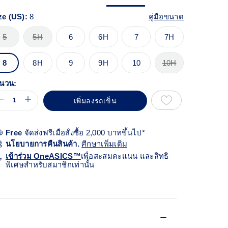
้า
ียวกัน
ze (US):
8
คู่มือขนาด
5
5H
6
6H
7
7H
8
8H
9
9H
10
10H
นวน:
เพิ่มลงรถเข็น
Free
จัดส่งฟรีเมื่อสั่งซื้อ 2,000 บาทขึ้นไป*
นโยบายการคืนสินค้า.
ศีกษาเพิ่มเติม
เข้าร่วม OneASICS™
เพื่อสะสมคะแนน และสิทธิ
พิเศษสำหรับสมาชิกเท่านั้น