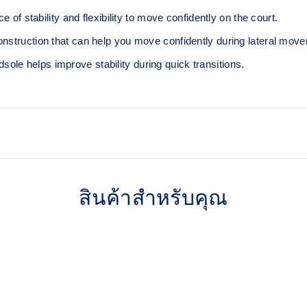
tability and flexibility to move confidently on the court​.
onstruction that can help you move confidently during lateral mov
le helps improve stability during quick transitions.
GEL™ technology
Shock-attenuating material pla
สินค้าสำหรับคุณ
and shock absorption
Flex grooves in the outsole 