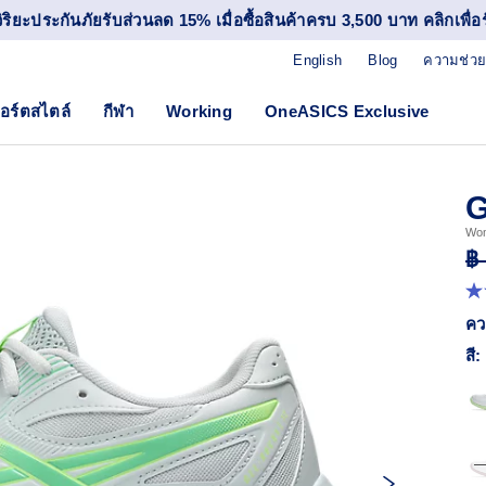
วิริยะประกันภัยรับส่วนลด 15% เมื่อซื้อสินค้าครบ 3,500 บาท คลิกเพื่อรั
English
Blog
ความช่วย
อร์ตสไตล์
กีฬา
Working
OneASICS Exclusive
G
Wom
฿
4.
จา
คว
5
ดา
สี:
ค่
ค
เฉล
R
15
Re
ลิง