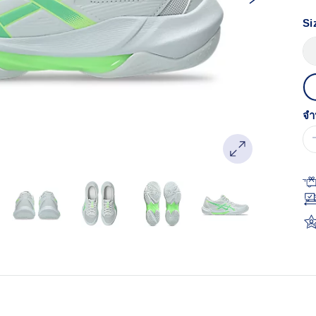
หน
เด
Si
จำ