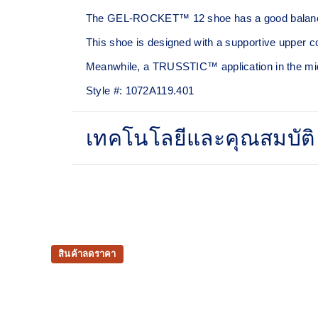
The GEL-ROCKET™ 12 shoe has a good balance of s
This shoe is designed with a supportive upper c
Meanwhile, a TRUSSTIC™ application in the midso
Style #:
1072A119.401
เทคโนโลยีและคุณสมบัติ
Breathable mesh upper
TRUSSTIC™ technology improves stability
สินค้าลดราคา